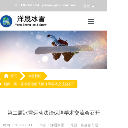
Tel：13691511384 yssnowji@outlook.com
语言
首页
冰雪产品
冰雪业务
冰雪案例

首页
冰雪新闻
新闻 -
第二届冰雪运动法治保障学术交流会召开
冰雪新闻
关于我们
第二届冰雪运动法治保障学术交流会召开
时间 ：2023-08-11
作者 ：洋晟冰雪
来源：燕赵都市报