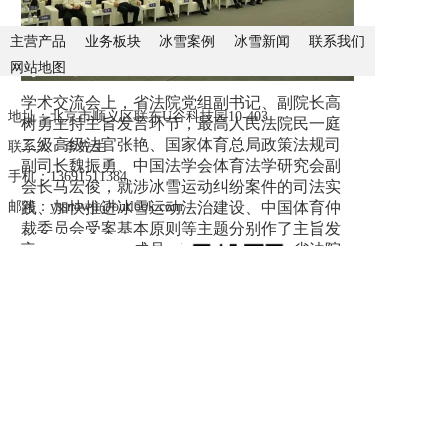
主营产品
业务板块
冰雪案例
冰雪新闻
联系我们
网站地图
学术交流会上，省法院党组副书记、副院长高
地址：北京市顺义区联东U谷科技园10-403
树勇主持主旨发言环节，最高人民法院民一庭
二级高级法官张艳、国家体育总局政策法规司
联系人：李先生
副司长魏振勇、中国法学会体育法学研究会副
手机：13691511384
会长马宏俊，就涉冰雪运动纠纷案件的司法实
践、加快推进冰雪运动法治建设、中国体育仲
邮箱：yssnowji@outlook.com
裁委员会受案基本原则等主题分别作了主旨发
言。省法院党组成员、副院长胡华军，省法院
副院长王利军，国家体育总局政策法规司法规
处副处长李冰凝，中国法学会体育法学研究会
副会长刘作翔分别主持了分组讨论环节；32名
与会专家学者和优秀论文作者，围绕冰雪运动
企业公众号
扫一下加微信
司法裁判问题研究、司法服务保障冰雪产业发
展问题研究、《中华人民共和国体育法》贯彻
Copyright © 2026 Company 北京洋晟冰雪科技有限公司 All rights
实施及涉冰雪运动法律问题研究、冰雪运动涉
reserved.
京ICP备19022633号
外法治研究等主题，进行了深入交流研讨。最
高人民法院、国家体育总局、法制日报社、中