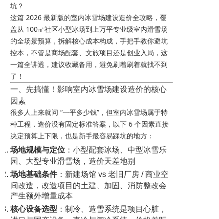
坑？
这篇 2026 最新版的室内冰雪场建设造价全攻略，覆
盖从 100㎡社区小型冰场到上万平专业级室内滑雪场
的全场景预算，拆解核心成本构成，手把手教你避坑
控本，不管是商场配套、文旅项目还是创业入局，这
一篇全讲透，建议收藏备用，避免刷着刷着就找不到
了！
一、先搞懂！影响室内冰雪场建设造价的核心
因素
很多人上来就问 “一平多少钱”，但室内冰雪场属于特
种工程，造价没有固定标准答案，以下 6 个因素直接
决定预算上下限，也是新手最容易踩坑的地方：
场地规模与定位
：小型配套冰场、中型冰雪乐
园、大型专业滑雪场，造价天差地别
场地基础条件
：新建场馆 vs 老旧厂房 / 商业空
间改造，改造项目的土建、加固、消防整改会
产生额外增量成本
核心设备选型
：制冷、造雪系统是项目心脏，