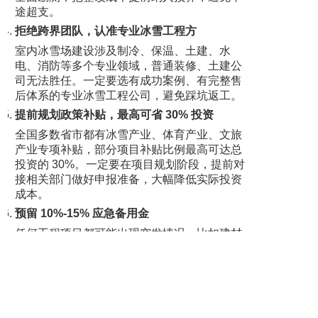
途超支。
拒绝跨界团队，认准专业冰雪工程方
室内冰雪场建设涉及制冷、保温、土建、水
电、消防等多个专业领域，普通装修、土建公
司无法胜任。一定要选有成功案例、有完整售
后体系的专业冰雪工程公司，避免踩坑返工。
提前规划政策补贴，最高可省 30% 投资
全国多数省市都有冰雪产业、体育产业、文旅
产业专项补贴，部分项目补贴比例最高可达总
投资的 30%。一定要在项目规划阶段，提前对
接相关部门做好申报准备，大幅降低实际投资
成本。
预留 10%-15% 应急备用金
任何工程项目都可能出现突发情况，比如建材
涨价、政策调整、场地整改等，必须在总预算
里预留 10%-15% 的备用金，避免项目中途资
金链断裂。
以上就是 2026 最新的
室内冰雪场建设造价
全解析，
希望能帮到想入局冰雪产业的你。