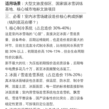
适用场景
：大型文旅度假区、国家级冰雪训练
基地、核心城市地标文旅项目
三、必看！室内冰雪场建设造价核心构成拆解
（钱到底花在哪？）
1. 核心制冷系统（占总造价 30%-40%）
这是室内冰雪场的 “心脏”，直接决定冰面 / 雪道质
量、设备寿命、后期运维能耗，也是造价差距最大的
环节。目前主流直冷式制冷系统，比传统间冷系统节
能 30% 以上，初期造价高 10%-15%，但全生命周期
性价比极高。
新手最大的坑：为压低初期报价选劣质设备，后期每
年电费多花几十万，甚至冰面频繁化冻返工。
2. 冰面 / 雪道造雪系统（占总造价 15%-20%）
真冰场冰面铺设包含基层、保温层、防水层、制冷管
网、混凝土层、冰面面层，每一层的标准都直接影响
冰面质量；室内滑雪场造雪系统包含造雪机、飘雪
机、雪道平整设备，国产设备性价比突出，进口设备
稳定性更强，可按项目定位选型。