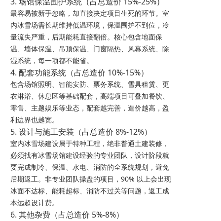
3. 场馆保温围护系统（占总造价 15%-25%）
最容易被新手忽略，却直接决定项目生死的环节。室
内冰雪场需长期维持低温环境，保温围护不到位，冷
量流失严重，后期能耗直接翻倍。核心包含地面保
温、墙体保温、吊顶保温、门窗隔热、风幕系统、除
湿系统，每一项都不能省。
4. 配套功能系统（占总造价 10%-15%）
包含场馆照明、智能安防、票务系统、雪具租赁、更
衣淋浴、休息区等基础配套，高端项目可叠加餐饮、
零售、主题娱乐等业态，配套越完善，造价越高，盈
利边界也越宽。
5. 设计与施工安装（占总造价 8%-12%）
室内冰雪场建设属于特种工程，绝非普通土建装修，
必须找有冰雪场馆建设经验的专业团队，设计阶段就
要完成制冷、保温、水电、消防的全系统规划，避免
后期返工。非专业团队操盘的项目，90% 以上会出现
冰面不达标、能耗超标、消防不过关等问题，返工成
本远超设计费。
6. 其他杂费（占总造价 5%-8%）