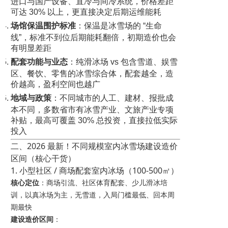
进口与国产设备、直冷与间冷系统，价格差距
可达 30% 以上，更直接决定后期运维能耗
场馆保温围护标准
：保温是冰雪场的 “生命
线”，标准不到位后期能耗翻倍，初期造价也会
有明显差距
配套功能与业态
：纯滑冰场 vs 包含雪道、娱雪
区、餐饮、零售的冰雪综合体，配套越全，造
价越高，盈利空间也越广
地域与政策
：不同城市的人工、建材、报批成
本不同，多数省市有冰雪产业、文旅产业专项
补贴，最高可覆盖 30% 总投资，直接拉低实际
投入
二、2026 最新！不同规模室内冰雪场建设造价
区间（核心干货）
1. 小型社区 / 商场配套室内冰场（100-500㎡）
核心定位
：商场引流、社区体育配套、少儿滑冰培
训，以真冰场为主，无雪道，入局门槛最低、回本周
期最快
建设造价区间
：