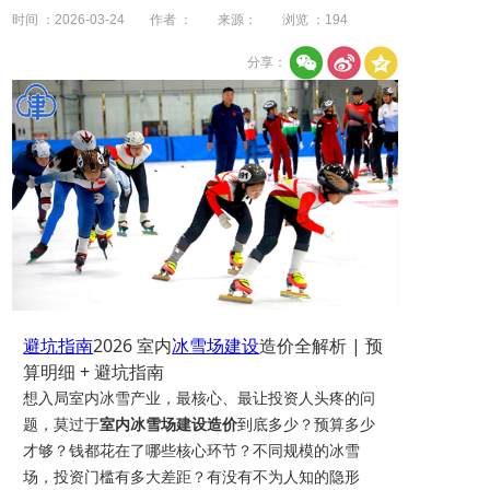
时间 ：2026-03-24
作者 ：
来源：
浏览 ：
194
分享：
避坑指南
2026 室内
冰雪场建设
造价全解析 | 预
算明细 + 避坑指南
想入局室内冰雪产业，最核心、最让投资人头疼的问
题，莫过于
室内冰雪场建设造价
到底多少？预算多少
才够？钱都花在了哪些核心环节？不同规模的冰雪
场，投资门槛有多大差距？有没有不为人知的隐形