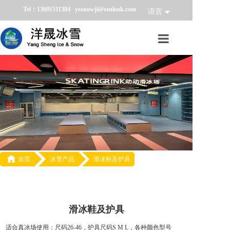
Tel：13691511384 yssnowji@outlook.com
语言
首页
冰雪产品
冰雪业务
冰雪案例

首页
冰雪产品
滑冰鞋及护具
冰雪新闻
关于我们
滑冰鞋及护具
适合真冰场使用：尺码26-46，护具尺码S M L，各种颜色型号