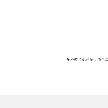
多种型号浇冰车，适合2