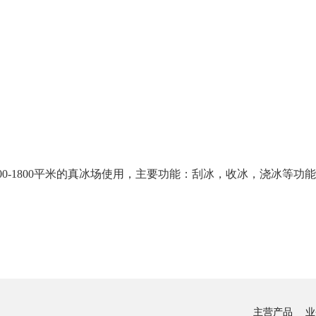
00-1800平米的真冰场使用，主要功能：刮冰，收冰，浇冰等功能
主营产品
业