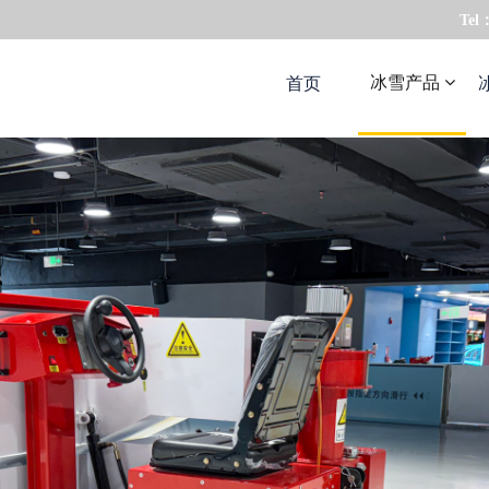
Tel
冰雪产品
首页