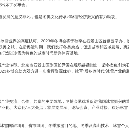
表出席了发布会。
提速发展的意义非凡，也是冬奥文化传承和冰雪经济振兴的有力助攻。
冰雪业界的高度认可。2023年冬博会将于秋季在石景山区首钢园举办，以
双奥之城，在后奥运时期，我们发挥冬奥余热，促进城市和区域发展、惠
力打造以冰雪为特色的城市时尚新兴体育基地。
新产业转型。北京市石景山区副区长尹圆在现场讲话指出，后冬奥红利为
23冬博会助力双方进一步发挥资源优势，续写"后冬奥时代"冰雪产业的
雪产业交流、合作、共赢的主要阵地，冬博会承载着促进我国冰雪振兴的
专业化、大众化"三大亮点，将展览展示、论坛会议、产业对接、欢乐冰雪
示、冰雪国家组团、省市组团、冬季旅游目的地、冬季及高山技术、冰雪个