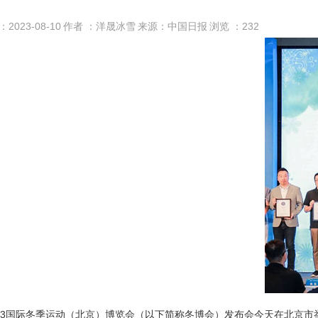
：2023-08-10
作者 ：洋晟冰雪
来源：中国日报
浏览 ：
232
023国际冬季运动（北京）博览会（以下简称冬博会）发布会今天在北京