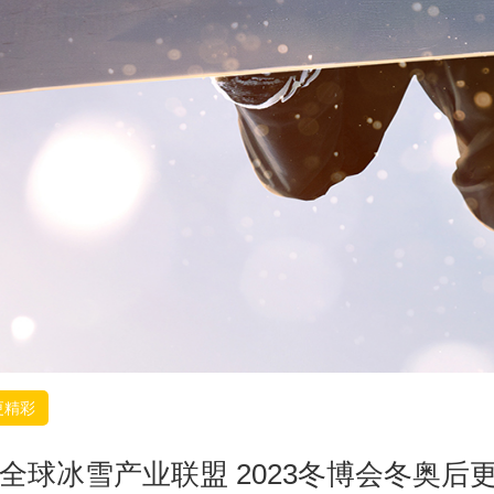
更精彩
全球冰雪产业联盟 2023冬博会冬奥后