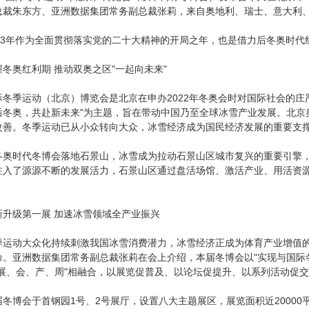
总裁朱东方、亚洲数据集团常务副总裁张莉，来自奥地利、瑞士、意大利
023年作为全面贯彻落实党的二十大精神的开局之年，也是借力后冬奥时
握冬奥红利期 推动双奥之区"一起向未来"
际冬季运动（北京）博览会是北京在申办2022年冬奥会时对国际社会的庄
后冬奥，共赴新未来"为主题，旨在带动中国乃至全球冰雪产业发展。北
改善。冬季运动已从小众转向大众，冰雪经济成为国民经济发展的重要支
冬奥时代冬博会落地石景山，冰雪成为拉动石景山区城市复兴的重要引擎，
注入了源源不断的发展活力，石景山区通过盘活场馆、激活产业、用活资源
。
新升级第一展 加速冰雪领域全产业振兴
季运动大众化持续刺激我国冰雪消费潜力，冰雪经济正成为体育产业增值
命。亚洲数据集团常务副总裁张莉在会上介绍，本届冬博会以"实现与国际
"展、会、产、周"相融合，以展览促普及、以论坛促提升、以系列活动促
届冬博会于首钢园1号、2号展厅，设置八大主题展区，展览面积近2000