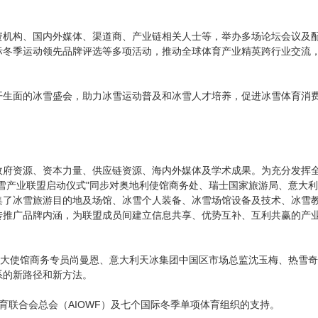
资机构、国内外媒体、渠道商、产业链相关人士等，举办多场论坛会议及
际冬季运动领先品牌评选等多项活动，推动全球体育产业精英跨行业交流
开生面的冰雪盛会，助力冰雪运动普及和冰雪人才培养，促进冰雪体育消
政府资源、资本力量、供应链资源、海内外媒体及学术成果。为充分发挥
雪产业联盟启动仪式"同步对奥地利使馆商务处、瑞士国家旅游局、意大
集了冰雪旅游目的地及场馆、冰雪个人装备、冰雪场馆设备及技术、冰雪
传推广品牌内涵，为联盟成员间建立信息共享、优势互补、互利共赢的产
华大使馆商务专员尚曼恩、意大利天冰集团中国区市场总监沈玉梅、热雪
系的新路径和新方法。
育联合会总会（AIOWF）及七个国际冬季单项体育组织的支持。