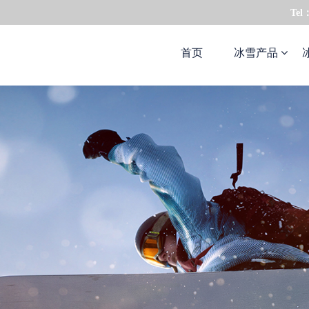
Tel
首页
冰雪产品