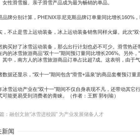
。女性滑雪服、亲子滑雪产品成为最为畅销的单品。
照品牌分别计算，PHENIX菲尼克斯品牌订单量同比增长160%，
实，不止是雪上运动装备，冰上运动装备销售同样火爆。此次“双
然购买好了冰雪运动装备，那么出行计划也必不可少。滑雪热还
在内的冰雪旅游商品“双十一”期间预订量同比增长206%。另
。其中，南方人的冰雪旅游商品订单占比超7成。这表明，由于气
猪数据还显示，“双十一”期间包含“滑雪+温泉”的商品套餐预
年冰雪运动产业在“双十一”期间不仅自身表现不凡，还带动其它
式可能更易受到消费者的青睐。（作者：王辉 郭钊瑜）
篇：融创文旅“冰雪进校园” 为产业发展储备人才
关新闻