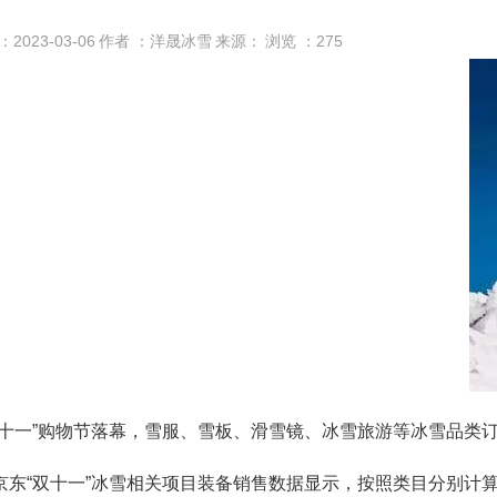
：2023-03-06
作者 ：洋晟冰雪
来源：
浏览 ：
275
双十一”购物节落幕，雪服、雪板、滑雪镜、冰雪旅游等冰雪品类
京东“双十一”冰雪相关项目装备销售数据显示，按照类目分别计算