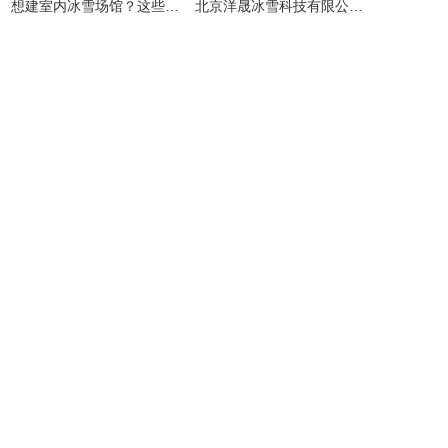
​想建室内冰雪场馆？这些避坑指南请收好！
北京洋晟冰雪科技有限公司扎根首都北京，是国内领先的室内冰雪场馆建设一站式服务商。
主营产品
业务板块
冰雪案例
冰雪新闻
联系我们
网站地图