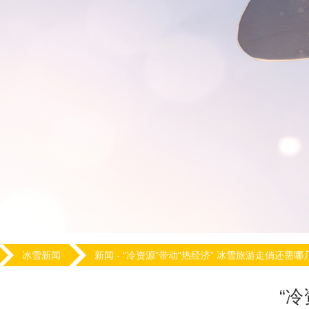
冰雪新闻
新闻 -
“冷资源”带动“热经济” 冰雪旅游走俏还需哪
“