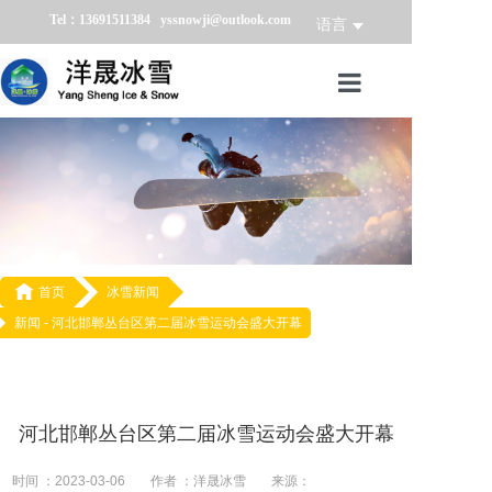
Tel：13691511384 yssnowji@outlook.com
语言
首页
冰雪产品
冰雪业务
冰雪案例

首页
冰雪新闻
新闻 -
河北邯郸丛台区第二届冰雪运动会盛大开幕
冰雪新闻
关于我们
河北邯郸丛台区第二届冰雪运动会盛大开幕
时间 ：2023-03-06
作者 ：洋晟冰雪
来源：