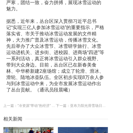
严寒，团结一致，奋力拼搏，展现冰雪运动的
魅力。
据悉，近年来，丛台区深入贯彻习近平总书
记“实现三亿人参加冰雪运动”的重要指示，严格
落实省、市关于推动冰雪运动发展的文件精
神，大力推广普及冰雪运动，传播冰雪文化。
先后举办了大众冰雪节、冰雪研学旅行、冰雪
运动进机关、进乡街、进校园、进商场“四进”等
一系列活动，真正将冰雪运动引入群众视野、
带到大众身边。目前，丛台区已在新春美食
林、中华桥新建2座场馆；成立了轮滑、滑冰、
滑轮、陆地冰壶队伍。全区初步实现8万余人参
与到冰雪运动中来，为全市发展冰雪运动作出
了丛台贡献。（通讯员段晨曦）
上一篇：“冷资源”带动“热经济” 冰雪旅游走俏还需哪几步
下一篇：亚布力阳光滑雪场日平均接待游客2000多人
相关新闻