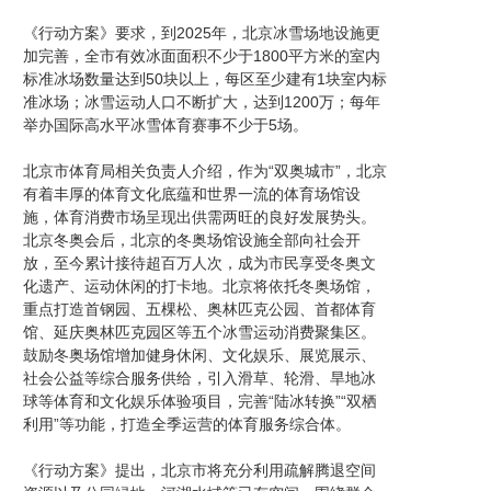
《行动方案》要求，到2025年，北京冰雪场地设施更
加完善，全市有效冰面面积不少于1800平方米的室内
标准冰场数量达到50块以上，每区至少建有1块室内标
准冰场；冰雪运动人口不断扩大，达到1200万；每年
举办国际高水平冰雪体育赛事不少于5场。
北京市体育局相关负责人介绍，作为“双奥城市”，北京
有着丰厚的体育文化底蕴和世界一流的体育场馆设
施，体育消费市场呈现出供需两旺的良好发展势头。
北京冬奥会后，北京的冬奥场馆设施全部向社会开
放，至今累计接待超百万人次，成为市民享受冬奥文
化遗产、运动休闲的打卡地。北京将依托冬奥场馆，
重点打造首钢园、五棵松、奥林匹克公园、首都体育
馆、延庆奥林匹克园区等五个冰雪运动消费聚集区。
鼓励冬奥场馆增加健身休闲、文化娱乐、展览展示、
社会公益等综合服务供给，引入滑草、轮滑、旱地冰
球等体育和文化娱乐体验项目，完善“陆冰转换”“双栖
利用”等功能，打造全季运营的体育服务综合体。
《行动方案》提出，北京市将充分利用疏解腾退空间