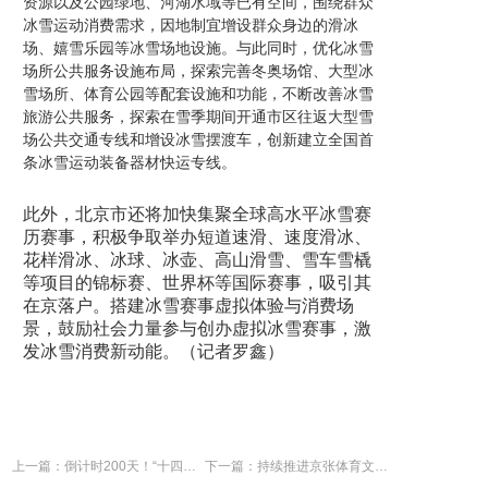
资源以及公园绿地、河湖水域等已有空间，围绕群众
冰雪运动消费需求，因地制宜增设群众身边的滑冰
场、嬉雪乐园等冰雪场地设施。与此同时，优化冰雪
场所公共服务设施布局，探索完善冬奥场馆、大型冰
雪场所、体育公园等配套设施和功能，不断改善冰雪
旅游公共服务，探索在雪季期间开通市区往返大型雪
场公共交通专线和增设冰雪摆渡车，创新建立全国首
条冰雪运动装备器材快运专线。
此外，北京市还将加快集聚全球高水平冰雪赛
历赛事，积极争取举办短道速滑、速度滑冰、
花样滑冰、冰球、冰壶、高山滑雪、雪车雪橇
等项目的锦标赛、世界杯等国际赛事，吸引其
在京落户。搭建冰雪赛事虚拟体验与消费场
景，鼓励社会力量参与创办虚拟冰雪赛事，激
发冰雪消费新动能。（记者罗鑫）
上一篇：倒计时200天！“十四冬”全民健身系列活动启动
下一篇：持续推进京张体育文化旅游带建设