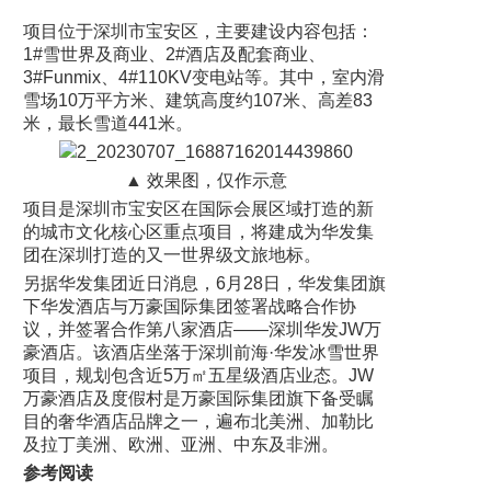
项目位于深圳市宝安区，主要建设内容包括：
1#雪世界及商业、2#酒店及配套商业、
3#Funmix、4#110KV变电站等。其中，室内滑
雪场10万平方米、建筑高度约107米、高差83
米，最长雪道441米。
▲ 效果图，仅作示意
项目是深圳市宝安区在国际会展区域打造的新
的城市文化核心区重点项目，将建成为华发集
团在深圳打造的又一世界级文旅地标。
另据华发集团近日消息，6月28日，华发集团旗
下华发酒店与万豪国际集团签署战略合作协
议，并签署合作第八家酒店——深圳华发JW万
豪酒店。该酒店坐落于深圳前海·华发冰雪世界
项目，规划包含近5万㎡五星级酒店业态。JW
万豪酒店及度假村是万豪国际集团旗下备受瞩
目的奢华酒店品牌之一，遍布北美洲、加勒比
及拉丁美洲、欧洲、亚洲、中东及非洲。
参考阅读