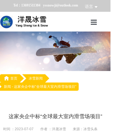
Tel：13691511384 yssnowji@outlook.com
语言
首页
冰雪产品
冰雪业务
冰雪案例

首页
冰雪新闻
新闻 -
这家央企中标“全球最大室内滑雪场项目”
冰雪新闻
关于我们
这家央企中标“全球最大室内滑雪场项目”
时间 ：2023-07-07
作者 ：洋晟冰雪
来源：冰雪头条