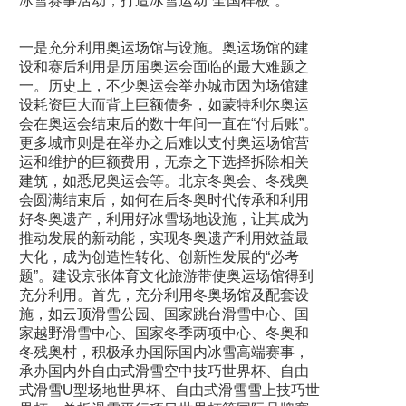
冰雪赛事活动，打造冰雪运动“全国样板”。
一是充分利用奥运场馆与设施。奥运场馆的建
设和赛后利用是历届奥运会面临的最大难题之
一。历史上，不少奥运会举办城市因为场馆建
设耗资巨大而背上巨额债务，如蒙特利尔奥运
会在奥运会结束后的数十年间一直在“付后账”。
更多城市则是在举办之后难以支付奥运场馆营
运和维护的巨额费用，无奈之下选择拆除相关
建筑，如悉尼奥运会等。北京冬奥会、冬残奥
会圆满结束后，如何在后冬奥时代传承和利用
好冬奥遗产，利用好冰雪场地设施，让其成为
推动发展的新动能，实现冬奥遗产利用效益最
大化，成为创造性转化、创新性发展的“必考
题”。建设京张体育文化旅游带使奥运场馆得到
充分利用。首先，充分利用冬奥场馆及配套设
施，如云顶滑雪公园、国家跳台滑雪中心、国
家越野滑雪中心、国家冬季两项中心、冬奥和
冬残奥村，积极承办国际国内冰雪高端赛事，
承办国内外自由式滑雪空中技巧世界杯、自由
式滑雪U型场地世界杯、自由式滑雪雪上技巧世