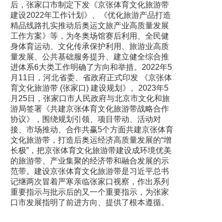
后，张家口市制定下发《京张体育文化旅游带
建设2022年工作计划》、《优化旅游产品打造
精品线路扎实推动后奥运文旅产业高质量发展
工作方案》等，为冬奥场馆赛后利用、全民健
身体育运动、文化传承保护利用、旅游业高质
量发展、公共基础服务提升、建立健全综合推
进体系6大类工作明确了方向和举措。2022年5
月11日，河北省委、省政府正式印发 《京张体
育文化旅游带 (张家口) 建设规划》。2023年5
月25日，张家口市人民政府与北京市文化和旅
游局签署《共建京张体育文化旅游带战略合作
协议》，围绕规划引领、项目带动、活动对
接、市场推动、合作共赢5个方面共建京张体育
文化旅游带，打造后奥运经济高质量发展的“增
长极”，把京张体育文化旅游带建设成环境优美
的旅游带、产业集聚的经济带和融合发展的示
范带。建设京张体育文化旅游带是习近平总书
记继两次冒着严寒亲临张家口视察，作出系列
重要指示与批示后的又一个重要指示，为张家
口市发展指明了前进方向、提供了根本遵循。