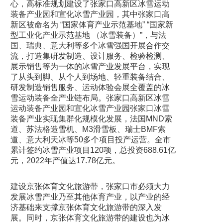
心，高标准规划建设了张家口高新区冰雪运动
装备产业园和宣化冰雪产业园，其中张家口高
新区被命名为 “国家体育产业示范基地” “国家新
型工业化产业示范基地 （冰雪装备）”，与法
国、瑞典、意大利等多个冰雪强国开展合作交
流，打造集研发制造、设计服务、检验检测、
展示销售等为一体的冰雪产业发展平台，实现
了从头到脚、从个人到场地、轻重装备结合、
研发制造销售服务、运动体验会展全覆盖的冰
雪运动装备全产业链布局。张家口高新区冰雪
运动装备产业园和宣化冰雪产业园张家口冰雪
装备产业实现集群化规模化发展，法国MND索
道、苏法格造雪机、M3滑雪板、瑞士BMF索
道、意大利天冰等50多个项目投产运营。全市
累计签约冰雪产业项目120项，总投资688.61亿
元，2022年产值达17.78亿元。
建设京张体育文化旅游带，张家口市必须大力
发展冰雪产业乃至其他体育产业，以产业的经
济基础来支撑京张体育文化旅游带的深入发
展。同时，京张体育文化旅游带的建设也为冰