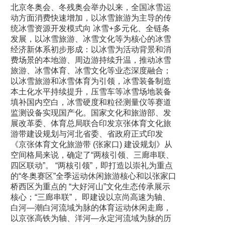
北京冬奥会、冬残奥会举办以来，全国冰雪运
动方面消费快速增加，以冰雪旅游为主导的传
统冰雪资源开发模式向 冰雪+多元化、全链条
发展，以冰雪旅游、冰雪文化等为核心的冰雪
经济新体系初步形成：以冰雪为活动背景和消
费场景的本地游、周边游持续升温，推动冰雪
旅游、冰雪体育、冰雪文化等业态深度融合；
以冰雪旅游和冰雪体育为引领，冰雪装备制造
本土化水平持续提升，压雪车等冰雪场地装备
填补国内空白，冰雪硬度和粒径测量仪等赛道
监测设备实现国产化。国家文化和旅游部、发
展改革委、体育总局联合印发京张体育文化旅
游带建设规划与河北省委、省政府正式印发
《京张体育文化旅游带 (张家口) 建设规划》从
空间格局来说，确定了“两核引领、三廊串联、
四区联动”。 “两核引领”，即打造以崇礼为重点
的“冬奥赛区”全季运动休闲旅游核心和以张家口
桥西区为重点的 “大好河山”文化生态传承展示
核心；“三廊串联”， 即建设以京尚高速为轴、
白河—潮白河流域为脉的体育运动休闲走廊，
以京张高铁为轴、洋河—永定河流域为脉的历