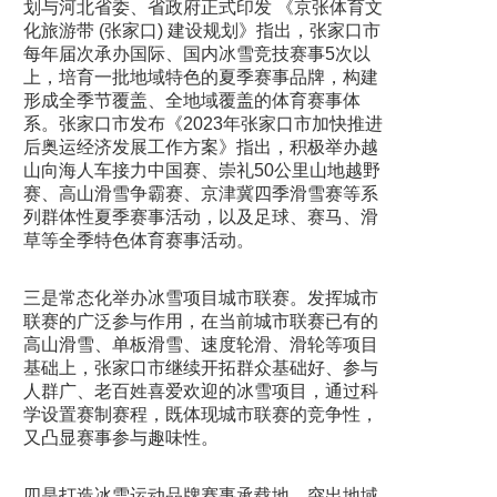
划与河北省委、省政府正式印发 《京张体育文
化旅游带 (张家口) 建设规划》指出，张家口市
每年届次承办国际、国内冰雪竞技赛事5次以
上，培育一批地域特色的夏季赛事品牌，构建
形成全季节覆盖、全地域覆盖的体育赛事体
系。张家口市发布《2023年张家口市加快推进
后奥运经济发展工作方案》指出，积极举办越
山向海人车接力中国赛、崇礼50公里山地越野
赛、高山滑雪争霸赛、京津冀四季滑雪赛等系
列群体性夏季赛事活动，以及足球、赛马、滑
草等全季特色体育赛事活动。
三是常态化举办冰雪项目城市联赛。发挥城市
联赛的广泛参与作用，在当前城市联赛已有的
高山滑雪、单板滑雪、速度轮滑、滑轮等项目
基础上，张家口市继续开拓群众基础好、参与
人群广、老百姓喜爱欢迎的冰雪项目，通过科
学设置赛制赛程，既体现城市联赛的竞争性，
又凸显赛事参与趣味性。
四是打造冰雪运动品牌赛事承载地。突出地域