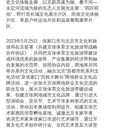
史文化体验走廊，以京蔚高速为轴、桑干河—
永定河流域为脉的生态人文观光走廊；“四区联
动”，即打造长城文化展示片区、民俗文化体验
片区、草原户外运动片区和温泉葡萄康养片
区。
2023年5月25日，张家口市与北京市文化和旅
游局在京签署《共建京张体育文化旅游带战略
合作协议》，共同把京张体育文化旅游带建设
成环境优美的旅游带、产业集聚的经济带和融
合发展的示范带。按照协议内容，两地将共同
举办系列文化活动，融合北京“首都市民系列文
化活动”及张家口“百姓大舞台”两地群众文化品
牌活动，进一步加大京张两地群众文化交流的
联合互动，展示京张体育文化旅游带建设成
果。创建京张两地城市文化品牌，通过引进大
型演唱会、音乐节、艺术节等多种形式的文化
活动，带动后冬奥场馆利用提升。组建京张艺
术家惠民培育孵化基地。诚邀北京专家学者、
表演艺术家来张家口市进行艺术辅导，通过开
展文化艺术创作研讨会、全民艺术普及大讲堂