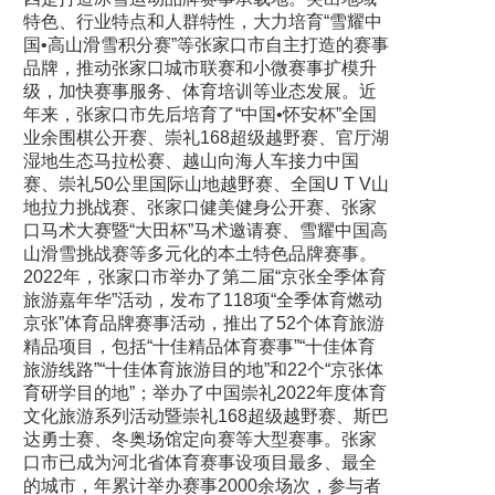
特色、行业特点和人群特性，大力培育“雪耀中
国•高山滑雪积分赛”等张家口市自主打造的赛事
品牌，推动张家口城市联赛和小微赛事扩模升
级，加快赛事服务、体育培训等业态发展。近
年来，张家口市先后培育了“中国•怀安杯”全国
业余围棋公开赛、崇礼168超级越野赛、官厅湖
湿地生态马拉松赛、越山向海人车接力中国
赛、崇礼50公里国际山地越野赛、全国U T V山
地拉力挑战赛、张家口健美健身公开赛、张家
口马术大赛暨“大田杯”马术邀请赛、雪耀中国高
山滑雪挑战赛等多元化的本土特色品牌赛事。
2022年，张家口市举办了第二届“京张全季体育
旅游嘉年华”活动，发布了118项“全季体育燃动
京张”体育品牌赛事活动，推出了52个体育旅游
精品项目，包括“十佳精品体育赛事”“十佳体育
旅游线路”“十佳体育旅游目的地”和22个“京张体
育研学目的地”；举办了中国崇礼2022年度体育
文化旅游系列活动暨崇礼168超级越野赛、斯巴
达勇士赛、冬奥场馆定向赛等大型赛事。张家
口市已成为河北省体育赛事设项目最多、最全
的城市，年累计举办赛事2000余场次，参与者