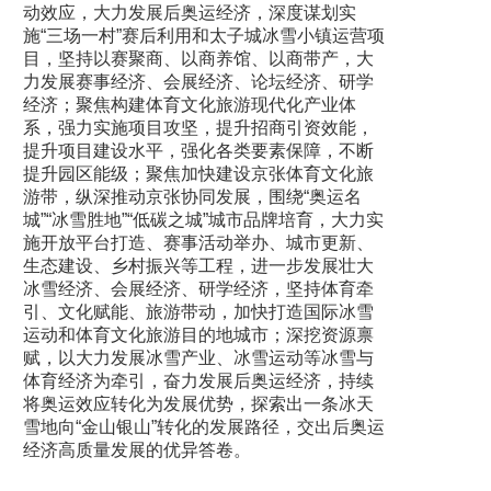
动效应，大力发展后奥运经济，深度谋划实
施“三场一村”赛后利用和太子城冰雪小镇运营项
目，坚持以赛聚商、以商养馆、以商带产，大
力发展赛事经济、会展经济、论坛经济、研学
经济；聚焦构建体育文化旅游现代化产业体
系，强力实施项目攻坚，提升招商引资效能，
提升项目建设水平，强化各类要素保障，不断
提升园区能级；聚焦加快建设京张体育文化旅
游带，纵深推动京张协同发展，围绕“奥运名
城”“冰雪胜地”“低碳之城”城市品牌培育，大力实
施开放平台打造、赛事活动举办、城市更新、
生态建设、乡村振兴等工程，进一步发展壮大
冰雪经济、会展经济、研学经济，坚持体育牵
引、文化赋能、旅游带动，加快打造国际冰雪
运动和体育文化旅游目的地城市；深挖资源禀
赋，以大力发展冰雪产业、冰雪运动等冰雪与
体育经济为牵引，奋力发展后奥运经济，持续
将奥运效应转化为发展优势，探索出一条冰天
雪地向“金山银山”转化的发展路径，交出后奥运
经济高质量发展的优异答卷。