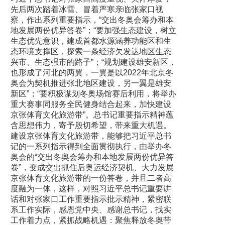
先后两次踏着冰雪、冒着严寒亲临张家口视
察，作出系列重要指示，“交出冬奥会筹办和本
地发展两份优异答卷”；“要加强生态建设，树立
生态优先意识，建成首都水源涵养功能区和生
态环境支撑区，探索一条经济欠发达地区生态
兴市、生态强市的路子”；“规划建设雄安新区，
也形成了河北的两翼，一翼是以2022年北京冬
奥会为契机推进张北地区建设，另一翼是雄安
新区”；“要积极谋划冬奥场馆赛后利用，将举办
重大赛事同服务全民健身结合起来，加快建设
京张体育文化旅游带”。总书记重要指示精神蕴
含思想伟力，寄予殷切希望，带来重大机遇。
建设京张体育文化旅游带，能够把习近平总书
记的一系列指示得到全面贯彻执行，由举办冬
奥会的“交出冬奥会筹办和本地发展两份优异答
卷”，变成交出抓住后奥运经济契机、大力发展
京张体育文化旅游带的一份答卷，并且二者高
度融为一体，这样，对照习近平总书记重要讲
话和对张家口工作重要指示批示精神，紧密联
系工作实际，感恩党中央、感谢总书记，找实
工作着力点，紧抓战略机遇：聚焦释放冬奥带