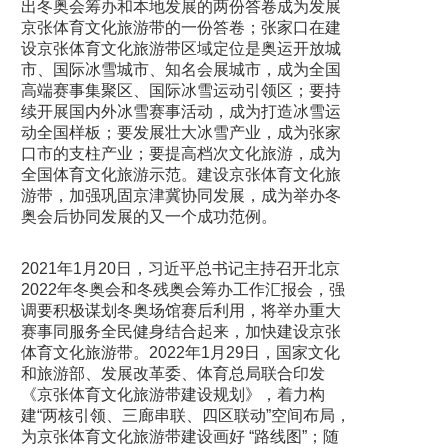
出冬奥会筹办和本地发展的两份答卷成为发展
京张体育文化旅游带的一份答卷；张家口在建
设京张体育文化旅游带区域定位是奥运开放城
市、国际冰雪城市、知名会展城市，成为全国
高端赛事集聚区、国际冰雪运动引领区；要持
续开展国内外冰雪赛事活动，成为打造冰雪运
动全国样板；要发展壮大冰雪产业，成为张家
口市的支柱产业；要提高档次文化旅游，成为
全国体育文化旅游示范。建设京张体育文化旅
游带，加强巩固京津冀协同发展，成为举办冬
奥会后协同发展的又一个成功范例。
2021年1月20日，习近平总书记主持召开北京
2022年冬奥会和冬残奥会筹办工作汇报会，强
调要积极谋划冬奥场馆赛后利用，将举办重大
赛事同服务全民健身结合起来，加快建设京张
体育文化旅游带。2022年1月29日，国家文化
和旅游部、发展改革委、体育总局联合印发
《京张体育文化旅游带建设规划》，着力构
建“两核引领、三廊串联、四区联动”空间布局，
为京张体育文化旅游带建设画好 “路线图”；随