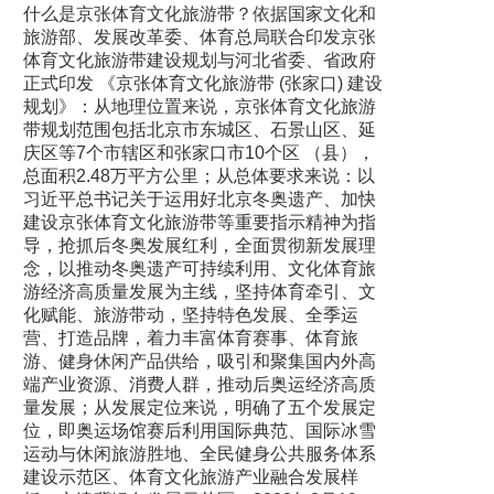
什么是京张体育文化旅游带？依据国家文化和
旅游部、发展改革委、体育总局联合印发京张
体育文化旅游带建设规划与河北省委、省政府
正式印发 《京张体育文化旅游带 (张家口) 建设
规划》：从地理位置来说，京张体育文化旅游
带规划范围包括北京市东城区、石景山区、延
庆区等7个市辖区和张家口市10个区 （县），
总面积2.48万平方公里；从总体要求来说：以
习近平总书记关于运用好北京冬奥遗产、加快
建设京张体育文化旅游带等重要指示精神为指
导，抢抓后冬奥发展红利，全面贯彻新发展理
念，以推动冬奥遗产可持续利用、文化体育旅
游经济高质量发展为主线，坚持体育牵引、文
化赋能、旅游带动，坚持特色发展、全季运
营、打造品牌，着力丰富体育赛事、体育旅
游、健身休闲产品供给，吸引和聚集国内外高
端产业资源、消费人群，推动后奥运经济高质
量发展；从发展定位来说，明确了五个发展定
位，即奥运场馆赛后利用国际典范、国际冰雪
运动与休闲旅游胜地、全民健身公共服务体系
建设示范区、体育文化旅游产业融合发展样