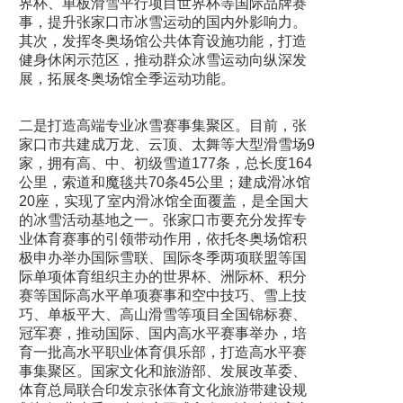
界杯、单板滑雪平行项目世界杯等国际品牌赛
事，提升张家口市冰雪运动的国内外影响力。
其次，发挥冬奥场馆公共体育设施功能，打造
健身休闲示范区，推动群众冰雪运动向纵深发
展，拓展冬奥场馆全季运动功能。
二是打造高端专业冰雪赛事集聚区。目前，张
家口市共建成万龙、云顶、太舞等大型滑雪场9
家，拥有高、中、初级雪道177条，总长度164
公里，索道和魔毯共70条45公里；建成滑冰馆
20座，实现了室内滑冰馆全面覆盖，是全国大
的冰雪活动基地之一。张家口市要充分发挥专
业体育赛事的引领带动作用，依托冬奥场馆积
极申办举办国际雪联、国际冬季两项联盟等国
际单项体育组织主办的世界杯、洲际杯、积分
赛等国际高水平单项赛事和空中技巧、雪上技
巧、单板平大、高山滑雪等项目全国锦标赛、
冠军赛，推动国际、国内高水平赛事举办，培
育一批高水平职业体育俱乐部，打造高水平赛
事集聚区。国家文化和旅游部、发展改革委、
体育总局联合印发京张体育文化旅游带建设规