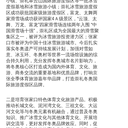
小镇、崇礼翠云山国际旅游度假区等一批冰雪
度假基地和冰雪旅游小镇；崇礼冰雪旅游度假
区成功获批国家级旅游度假区，富龙、太舞两
家滑雪场成功获评国家4Ａ级景区，“云顶、太
舞、万龙、富龙”四家滑雪场连续两年入围 “中
国滑雪场十强”，崇礼区成为全国最大的滑雪聚
集区之一，被评为冰雪旅游投资潜力区；张家
口市被评为中国十佳冰雪旅游城市。今后扎实
落实冬奥遗产可持续发展计划，加强对雪如
意、冰玉环、冬奥村等世界一流场馆设施的综
合持久利用，充分发挥冬奥城市名片影响力，
将冬奥核心区打造成为国内外体育、文化、旅
游、商务交流的重要基地和优质品牌，打响京
张全季体育旅游嘉年华品牌，打造崇礼冬奥国
际旅游度假区品牌。
二是培育张家口特色体育文化旅游产品。积极
推动长城文化、泥河湾文化、三祖文化、大运
河文化等与冬奥元素有机融合，通过普及冬奥
知识、推广冰雪文化与其他体育文化、开展培
训交流等，更好发挥冬奥品牌效应。同时，促