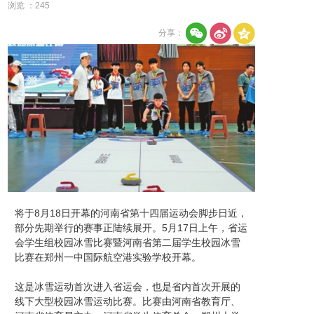
浏览 ：
245
分享：
将于8月18日开幕的河南省第十四届运动会脚步日近，
部分先期举行的赛事正陆续展开。5月17日上午，省运
会学生组校园冰雪比赛暨河南省第二届学生校园冰雪
比赛在郑州一中国际航空港实验学校开幕。
这是冰雪运动首次进入省运会，也是省内首次开展的
线下大型校园冰雪运动比赛。比赛由河南省教育厅、