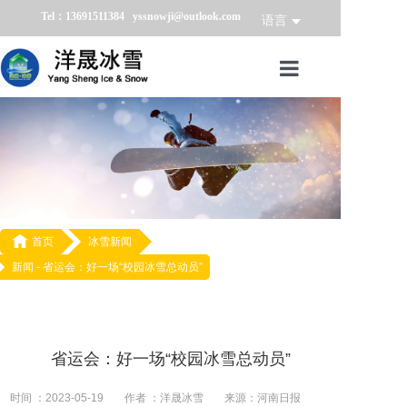
Tel：13691511384 yssnowji@outlook.com
语言
首页
冰雪产品
冰雪业务
冰雪案例

首页
冰雪新闻
新闻 -
省运会：好一场“校园冰雪总动员”
冰雪新闻
关于我们
省运会：好一场“校园冰雪总动员”
时间 ：2023-05-19
作者 ：洋晟冰雪
来源：河南日报