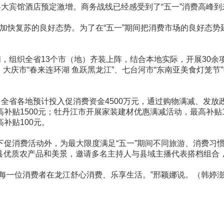
各大宾馆酒店预定激增。商务战线已经感受到了“五一”消费高峰
现加快复苏的良好态势。为了在“五一”期间把消费市场的良好态
间，组织全省13个市（地）齐装上阵，结合本地实际，开展30余
”、大庆市“春来连环湖 鱼跃黑龙江”、七台河市“东南亚美食灯
，全省各地预计投入促消费资金4500万元，通过购物满减、发
补贴1500元；牡丹江市开展家装建材优惠满减活动，最高补贴1
补贴100元。
下促消费活动外，为最大限度满足“五一”期间不同旅游、消费习
各县优质农产品和美景，邀请多名主持人与县域主播代表搭档组
每一位消费者在龙江舒心消费、乐享生活。”邢颖娜说。（韩婷