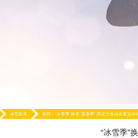
冰雪新闻
新闻 -
“冰雪季”换装“避暑季” 黑龙江推动春夏游
“冰雪季”