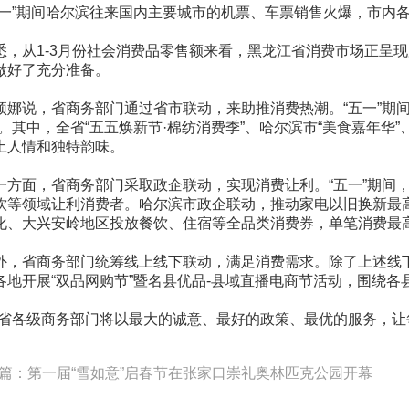
五一”期间哈尔滨往来国内主要城市的机票、车票销售火爆，市内
悉，从1-3月份社会消费品零售额来看，黑龙江省消费市场正呈
做好了充分准备。
颖娜说，省商务部门通过省市联动，来助推消费热潮。“五一”期
”。其中，全省“五五焕新节·棉纺消费季”、哈尔滨市“美食嘉年华
土人情和独特韵味。
一方面，省商务部门采取政企联动，实现消费让利。“五一”期间
饮等领域让利消费者。哈尔滨市政企联动，推动家电以旧换新最高
化、大兴安岭地区投放餐饮、住宿等全品类消费券，单笔消费最高
外，省商务部门统筹线上线下联动，满足消费需求。除了上述线
各地开展“双品网购节”暨名县优品-县域直播电商节活动，围绕
全省各级商务部门将以最大的诚意、最好的政策、最优的服务，让
篇：第一届“雪如意”启春节在张家口崇礼奥林匹克公园开幕