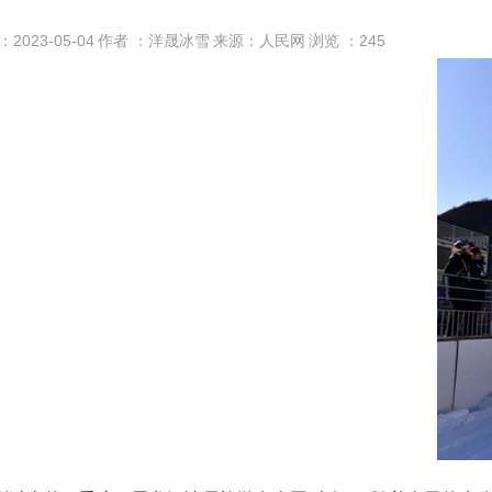
：2023-05-04
作者 ：洋晟冰雪
来源：人民网
浏览 ：
245