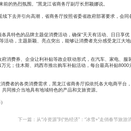
到来前的热烈氛围。”黑龙江省商务厅副厅长邢颖娜说。
势延续下去并引向高潮，省商务厅按照省委省政府部署要求，会同
项各具特色的品牌主题促消费活动，确保“天天有活动、日日享优
笼节”等活动，主题新颖、亮点突出，能够让消费者充分感受龙江大地
放政府消费券、企业让利补贴等政企联动形式，在汽车、家电、服
万元；佳木斯、鸡西市推出购车补贴活动，每台最高补贴8000
惯消费者的各类消费需求，黑龙江省商务厅拟依托各大电商平台
合，共同推介当地具有地域特色的产品和文旅资源。
澎）
下一篇：从“冷资源”到“热经济”：“冰雪+”走俏春节旅游