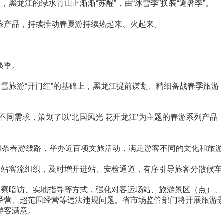
黑龙江的绿水青山正渐渐“苏醒”，由“冰雪季”换装“避暑季”。
旅产品，持续推动春夏游持续热起来、火起来。
淡季。
冰雪旅游“开门红”的基础上，黑龙江提前谋划、精细备战春季旅
同需求，策划了以‘北国风光 花开龙江’为主题的春游系列产品
50条春游线路，举办近百项文旅活动，满足游客不同的文化和旅
站客流组织，及时增开进站、安检通道，有序引导旅客分散候车。
过明察暗访、实地指导等方式，强化对客运场站、旅游景区（点）
经营、超范围经营等违法违规问题。省市场监管部门将开展旅游
游客满意。