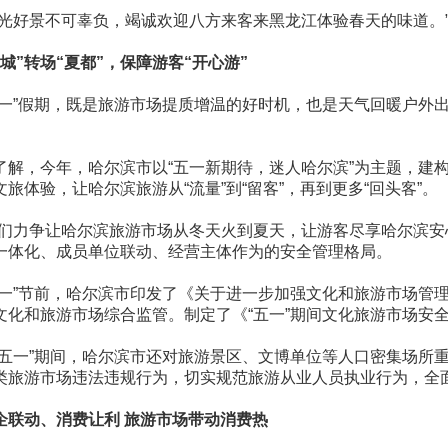
春光好景不可辜负，竭诚欢迎八方来客来黑龙江体验春天的味道。
冰城”转场“夏都”，保障游客“开心游”
五一”假期，既是旅游市场提质增温的好时机，也是天气回暖户外出
。
了解，今年，哈尔滨市以“五一新期待，迷人哈尔滨”为主题，
文旅体验，让哈尔滨旅游从“流量”到“留客”，再到更多“回头客”。
我们力争让哈尔滨旅游市场从冬天火到夏天，让游客尽享哈尔滨安
一体化、成员单位联动、经营主体作为的安全管理格局。
五一”节前，哈尔滨市印发了《关于进一步加强文化和旅游市场
文化和旅游市场综合监管。制定了《“五一”期间文化旅游市场安
“五一”期间，哈尔滨市还对旅游景区、文博单位等人口密集场所
类旅游市场违法违规行为，切实规范旅游从业人员执业行为，全
企联动、消费让利 旅游市场带动消费热