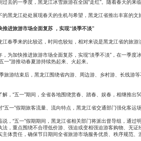
刚过去的一季度，黑龙江冰雪旅游在全国“走红”。随着春天的来临，
下的黑龙江处处展现春天的生机与希望，黑龙江省推出丰富的文
快推进旅游市场全面复苏 ，实现“淡季不淡”
龙江春季来的比较迟，时间也较短，相对来说是黑龙江省的旅游
年，为加快推进旅游市场全面复苏，实现“淡季不淡”，在一季度
“五一”游推动春夏游持续热起来、火起来。
冬季旅游结束后，黑龙江围绕省内游、周边游、乡村游、长线游等不
。
了解，“五一”期间，全省各地围绕赏春、踏春、娱春，相继推出
对“五一”假期旅客流量、流向特点，黑龙江省交通部门强化客运场
晶说，“五一”假期期间，黑龙江省相关部门将派出督导组，通
执法，重点围绕不合理低价游、强迫或变相强迫游客购物、无证
实主体责任，确保节日期间全省旅游市场服务优质、秩序规范、