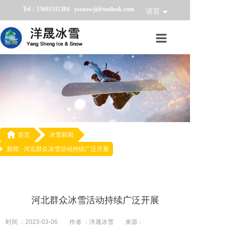
Tel：13691511384 yssnowji@outlook.com
语言
首页
冰雪产品
冰雪业务
冰雪案例

首页
冰雪新闻
新闻 -
河北群众冰雪活动持续广泛开展
冰雪新闻
关于我们
河北群众冰雪活动持续广泛开展
时间 ：2023-03-06
作者 ：洋晟冰雪
来源：