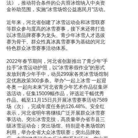
法》，推动符合条件的公共滑冰馆纳入中央资
金补助范围，实施“冰雪场馆公益惠民月”活动。
近年来，河北省创建了冰雪运动会和冰雪联赛
等群众参与度高的冰雪赛事，接下来还将打造
以冰雪品牌赛事为龙头、青少年冰雪人才选拔
赛为骨干、群众性真冰真雪赛事为基础的河北
特色群众冰雪赛事活动体系。
2022年春节期间，河北省创新推出了青少年“手
拉手”冰雪运动护照，以“冰雪寒假作业”的形式
发放到青少年手中，动员299家各类冰雪场馆制
定优惠政策300多条。举办“一起上冰雪 一起迎
冬奥 一起向未来”河北省青少年艺术作品征集评
选活动，征集15009幅作品，评选近千幅优秀
作品。截至11月15日共开展冰雪赛事活动7589
场（次），完成年度任务的126.48%。安全红
表示，河北省明年将继续广泛开展群众冰雪赛
事活动。突出冰雪竞技，高质量举办省市县三
级冰雪运动会；突出场馆、特别是冬奥场馆的
利用，举办全省大众冰雪联赛；突出品牌效