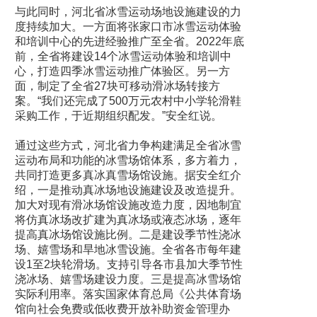
与此同时，河北省冰雪运动场地设施建设的力
度持续加大。一方面将张家口市冰雪运动体验
和培训中心的先进经验推广至全省。2022年底
前，全省将建设14个冰雪运动体验和培训中
心，打造四季冰雪运动推广体验区。另一方
面，制定了全省27块可移动滑冰场转接方
案。“我们还完成了500万元农村中小学轮滑鞋
采购工作，于近期组织配发。”安全红说。
通过这些方式，河北省力争构建满足全省冰雪
运动布局和功能的冰雪场馆体系，多方着力，
共同打造更多真冰真雪场馆设施。据安全红介
绍，一是推动真冰场地设施建设及改造提升。
加大对现有滑冰场馆设施改造力度，因地制宜
将仿真冰场改扩建为真冰场或液态冰场，逐年
提高真冰场馆设施比例。二是建设季节性浇冰
场、嬉雪场和旱地冰雪设施。全省各市每年建
设1至2块轮滑场。支持引导各市县加大季节性
浇冰场、嬉雪场建设力度。三是提高冰雪场馆
实际利用率。落实国家体育总局《公共体育场
馆向社会免费或低收费开放补助资金管理办