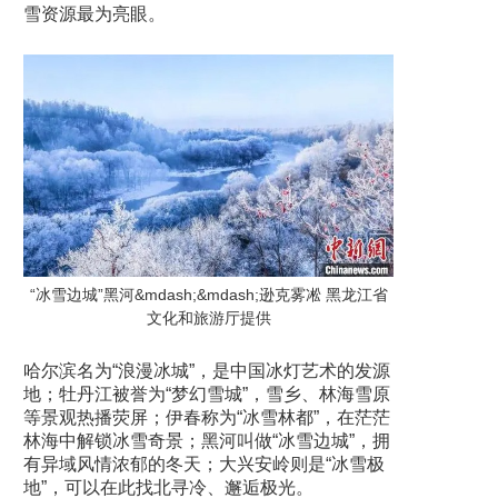
雪资源最为亮眼。
“冰雪边城”黑河&mdash;&mdash;逊克雾凇 黑龙江省
文化和旅游厅提供
哈尔滨名为“浪漫冰城”，是中国冰灯艺术的发源
地；牡丹江被誉为“梦幻雪城”，雪乡、林海雪原
等景观热播荧屏；伊春称为“冰雪林都”，在茫茫
林海中解锁冰雪奇景；黑河叫做“冰雪边城”，拥
有异域风情浓郁的冬天；大兴安岭则是“冰雪极
地”，可以在此找北寻冷、邂逅极光。