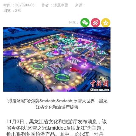
时间 ：2023-03-06
作者 ：洋晟冰雪
来源：
浏览 ：
279
分享：
“浪漫冰城”哈尔滨&mdash;&mdash;冰雪大世界 黑龙
江省文化和旅游厅提供
11月3日，黑龙江省文化和旅游厅发布消息，该
省今冬以“冰雪之冠&middot;童话龙江”为主题，
推出系列冬季旅游产品。其中，哈尔滨、牡丹