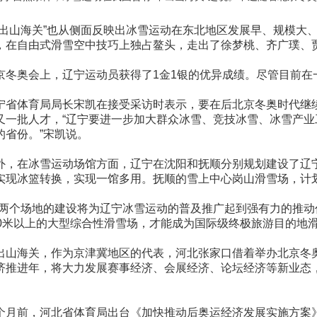
不出山海关”也从侧面反映出冰雪运动在东北地区发展早、规模
，在自由式滑雪空中技巧上独占鳌头，走出了徐梦桃、齐广璞、
京冬奥会上，辽宁运动员获得了1金1银的优异成绩。尽管目前
宁省体育局局长宋凯在接受采访时表示，要在后北京冬奥时代继
又一批人才，“辽宁要进一步加大群众冰雪、竞技冰雪、冰雪产
的省份。”宋凯说。
外，在冰雪运动场馆方面，辽宁在沈阳和抚顺分别规划建设了辽
实现冰篮转换，实现一馆多用。抚顺的雪上中心岗山滑雪场，计
这两个场地的建设将为辽宁冰雪运动的普及推广起到强有力的推动
00米以上的大型综合性滑雪场，才能成为国际级终极旅游目的地
出山海关，作为京津冀地区的代表，河北张家口借着举办北京冬奥
济推进年，将大力发展赛事经济、会展经济、论坛经济等新业态
。
个月前，河北省体育局出台《加快推动后奥运经济发展实施方案》，