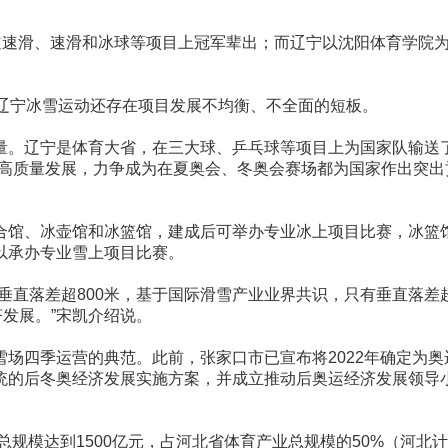
道速滑、速滑和冰球等项目上冠军辈出；而辽宁以沈阳体育学院
辽宁冰雪运动还存在项目发展不均衡、不全面的短板。
量。辽宁是体育大省，在三大球、乒乓球等项目上为国家队输送
业高质量发展，力争成为在夏奥会、冬奥会赛场都为国家作出突出
合馆、冰壶馆和冰篮馆，建成后可举办专业冰上项目比赛，冰篮
以承办专业雪上项目比赛。
垂直落差超800米，基于国际滑雪产业业界共识，只有垂直落差
发展。”宋凯介绍说。
场四季运营的典范。此前，张家口市已宣布将2022年确定为奥
统的后冬奥经济发展实施方案，并成立推动后奥运经济发展领导
规模达到1500亿元，占河北省体育产业总规模的50%（河北