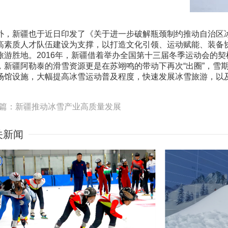
外，新疆也于近日印发了《关于进一步破解瓶颈制约推动自治区冰雪运
高素质人才队伍建设为支撑，以打造文化引领、运动赋能、装备
旅游胜地。2016年，新疆借着举办全国第十三届冬季运动会的
，新疆阿勒泰的滑雪资源更是在苏翊鸣的带动下再次“出圈”，雪
场馆设施，大幅提高冰雪运动普及程度，快速发展冰雪旅游，以
篇：新疆推动冰雪产业高质量发展
关新闻