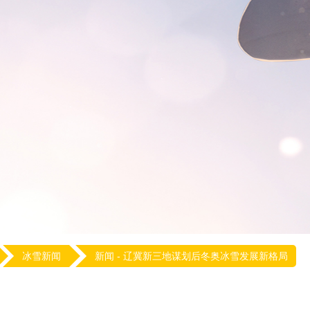
冰雪新闻
新闻 -
辽冀新三地谋划后冬奥冰雪发展新格局