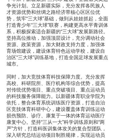
争光计划。立足新疆实际，充分发挥各民族人
才资源优势和丝绸之路经济带核心区区位优
势，筑牢“三大球”基础，做到从娃娃抓起，全面
打造青少年“三大球”联赛，构建更高水平青训体
系，积极探索适合新疆的“三大球”发展新路径。
坚持高位推动，加强顶层设计，充分调动社会
资源、政策资源，加大财政支持力度，加强体
育场馆建设，建设体育特色运动学校，建设自
治区“三大球”训练基地，打造全国足球发展重点
城市。
同时，加大竞技体育科技保障力度。充分发挥
高校、科研院所、医疗机构等综合优势，提高
对传统优势项目、重点突破项目、重点运动员
的科技服务保障能力。以新疆体育职业学院为
依托，整合体育系统训练医疗资源，打造自治
区竞技体育科研中心，建设覆盖体育训练运动
损伤预防、诊疗、康复于一体的体育运动医疗
康复中心。坚持“三从一大”科学训练原则和“两
严”方针，打造科医训集体攻关的复合型团队，
深入研究总结运动项目制胜规律，实现运动员