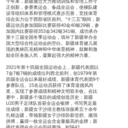
十年来，新疆通过大力推动训练和管理工作守
正创新，参赛奥运会、备战全运会，使梯队建
设等组织体系和管理模式逐步完善，竞技体育
综合实力位于西部省区前列。“十三五”期间，新
疆运动员参加国际比赛获得40金40银29铜，参
加国内比赛获得353金342银341铜。成功承办
第十三届全国冬季运动会，填补了新疆举办全
国大型综合性运动会的空白。新疆体育健儿展
现的奥林匹克精神和中华体育精神，鼓舞和激
励全区各族人民，凝聚起强大的精神力量。
2021年第十四届全国运动会上，新疆代表团以
7金7银7铜的成绩位列西北前列，创1979年第
四届全运会以来最好成绩。新疆体育代表团9个
参赛队伍、15名运动员获得了体育道德风尚
奖，实现了参赛成绩和精神文明双丰收。在比
赛中，新疆多个项目的成绩创造历史：新疆
U20男子足球队首获全运会银牌，书写男足最
佳成绩；新疆女子沙排主教练张振希五十余年
扎根边疆，带领新疆女子沙排卧薪尝胆、顽强
拼搏，赢得一枚全运会含金量极高的金牌；新
疆代表团在全运会田径赛场，时隔42