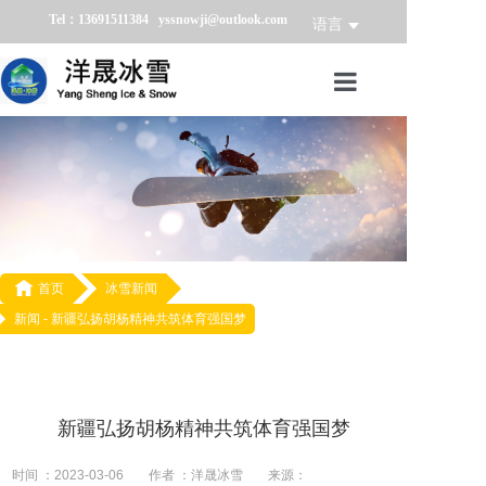
Tel：13691511384 yssnowji@outlook.com
语言
首页
冰雪产品
冰雪业务
冰雪案例

首页
冰雪新闻
新闻 -
新疆弘扬胡杨精神共筑体育强国梦
冰雪新闻
关于我们
新疆弘扬胡杨精神共筑体育强国梦
时间 ：2023-03-06
作者 ：洋晟冰雪
来源：