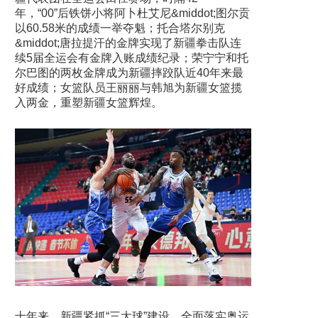
年，“00”后铁饼小将阿卜杜艾尼&middot;图尔贡
以60.58米的成绩一举夺魁；托合塔尔别克
&middot;唐拉提汗的金牌实现了新疆拳击队连
续5届全运会有金牌入账成绩纪录；荣宁宁和托
尔巴图的两枚金牌成为新疆摔跤队近40年来最
好成绩；女篮队员王丽丽与韩旭为新疆女篮揽
入两金，重塑新疆女篮辉煌。
十年来，新疆紧抓“三大球”建设，全面落实奥运