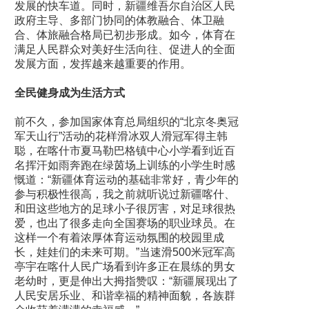
发展的快车道。同时，新疆维吾尔自治区人民
政府主导、多部门协同的体教融合、体卫融
合、体旅融合格局已初步形成。如今，体育在
满足人民群众对美好生活向往、促进人的全面
发展方面，发挥越来越重要的作用。
全民健身成为生活方式
前不久，参加国家体育总局组织的“北京冬奥冠
军天山行”活动的花样滑冰双人滑冠军得主韩
聪，在喀什市夏马勒巴格镇中心小学看到近百
名挥汗如雨奔跑在绿茵场上训练的小学生时感
慨道：“新疆体育运动的基础非常好，青少年的
参与积极性很高，我之前就听说过新疆喀什、
和田这些地方的足球小子很厉害，对足球很热
爱，也出了很多走向全国赛场的职业球员。在
这样一个有着浓厚体育运动氛围的校园里成
长，娃娃们的未来可期。”当速滑500米冠军高
亭宇在喀什人民广场看到许多正在晨练的男女
老幼时，更是伸出大拇指赞叹：“新疆展现出了
人民安居乐业、和谐幸福的精神面貌，各族群