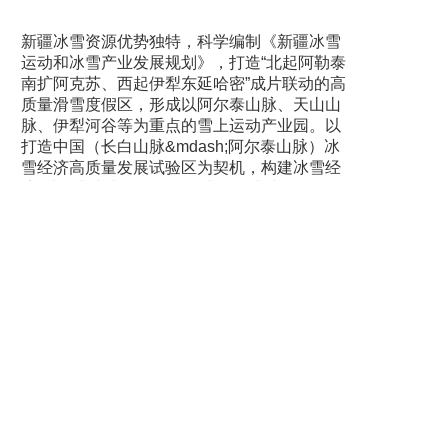
新疆冰雪资源优势独特，科学编制《新疆冰雪
运动和冰雪产业发展规划》，打造“北起阿勒泰
南扩阿克苏、西起伊犁东延哈密”成片联动的高
质量滑雪度假区，形成以阿尔泰山脉、天山山
脉、伊犁河谷等为重点的雪上运动产业园。以
打造中国（长白山脉&mdash;阿尔泰山脉）冰
雪经济高质量发展试验区为契机，构建冰雪经
济“以天山为支柱、阿尔泰山昆仑山为两翼”的发
展新格局。充分发挥新疆丝绸之路经济带核心
区区位优势，打造新时代的“冰雪丝路”经济走
廊。以规划为引领，完善自治区体育产业政策
体系。拓宽市场准入，支持更多的社会力量进
入体育产业领域。立足资源特点和产业发展实
际，开展自治区级体育产业项目评选工作，打
造一批国家级体育产业示范基地、示范单位、
示范项目和国家级体育旅游精品项目。目前，
新疆已完成100所冰上示范校命名工作，并实施
动态管理。2018年开始，新疆又启动100所雪
上示范校命名工作，目前已确定47所。5所冰球
示范校也在试点开展，一些规模较大的雪场开