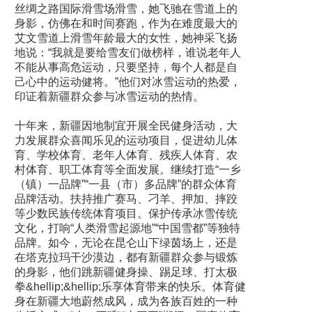
丝绸之路国际滑雪场滑雪，她飞驰在雪道上的
身影，仿佛在和时间赛跑，作为在难度最大的
艾文雪道上滑雪年龄最大的女性，她神采飞扬
地说：“我就是要给雪友们做榜样，谁说老年人
不能从事高危运动，只要坚持，每个人都是自
己心中的运动健将。”他们对冰雪运动的热爱，
印证着新疆群众参与冰雪运动的热情。
十年来，新疆因地制宜开展全民健身活动，大
力发展群众喜闻乐见的运动项目，促进幼儿体
育、学校体育、老年人体育、残疾人体育、农
村体育、职工体育等全面发展。继续打造“一乡
（镇）一品牌”“一县（市）多品牌”的群众体育
品牌活动。扶持推广赛马、刁羊、押加、摔跤
等少数民族传统体育项目。保护传承冰雪传统
文化，打响“人类滑雪起源地”“中国雪都”等独特
品牌。如今，无论在昆仑山下绿茵场上，还是
在塔克拉玛干沙漠边，都有新疆群众参与锻炼
的身影，他们跳新疆健身操、踢足球、打太极
拳&hellip;&hellip;乐享体育带来的快乐。体育健
身在新疆大地蔚然成风，成为各族百姓的一种