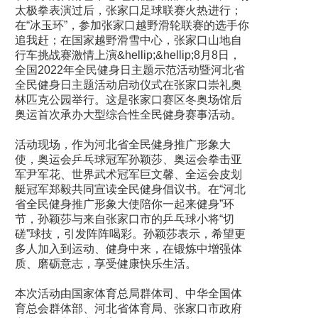
太极拳表演过后，张家口足球联赛火热进行；
在“冰玉环”，参加张家口越野滑轮联赛的选手你
追我赶；在国家越野滑雪中心，张家口山地自
行车挑战赛激情上演&hellip;&hellip;8月8日，
全国2022年全民健身日主题示范活动暨河北省
全民健身日主题活动启动仪式在张家口崇礼奥
林匹克公园举行。这是张家口赛区冬奥场馆后
奥运首次承办大型综合性全民健身赛事活动。
活动现场，作为河北省全民健身推广形象大
使，奥运会乒乓球冠军孙颖莎、奥运会拳击亚
军尹军花、世界武术冠军巨文馨、全运会皮划
艇冠军郑毅共同宣读全民健身倡议书。在“河北
省全民健身推广形象大使陪你一起来健身”环
节，孙颖莎与来自张家口市的乒乓球小将“切
磋”球技，引发阵阵喝彩。孙颖莎表示，希望更
多人加入到运动、健身中来，在锻炼中增强体
质、磨砺意志，享受健康快乐生活。
本次活动由国家体育总局群体司、中华全国体
育总会群体部、河北省体育局、张家口市政府