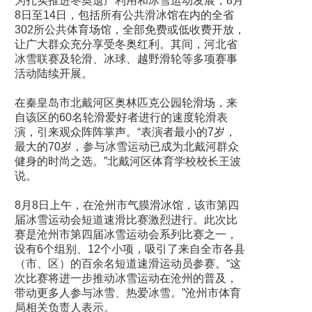
为扎实推进冬奥遗产利用和冰雪运动发展，8月
8日至14日，包括所有公共滑冰馆在内的全省
302所公共体育场馆，全部免费或低收费开放，
让广大群众充分享受冬奥红利。其间，河北省
冰雪联赛及轮滑、冰球、越野滑轮等多项赛事
活动陆续开展。
在秦皇岛市北戴河区奥林匹克公园轮滑场，来
自该区的60名轮滑爱好者进行的速度轮滑表
演，引来观众阵阵掌声。“表演者最小的7岁，
最大的70岁，参与冰雪运动已成为北戴河群众
健身的时尚之选。”北戴河区体育学校校长王波
说。
8月8日上午，在沧州市气膜滑冰馆，该市第四
届冰雪运动会短道速滑比赛激烈进行。此次比
赛是沧州市第四届冰雪运动会系列比赛之一，
设有6个组别、12个小项，吸引了来自全市各县
（市、区）的百余名短道速滑运动员参赛。“这
次比赛将进一步推动冰雪运动在沧州的普及，
带动更多人参与冰雪、热爱冰雪。”沧州市体育
局相关负责人表示。