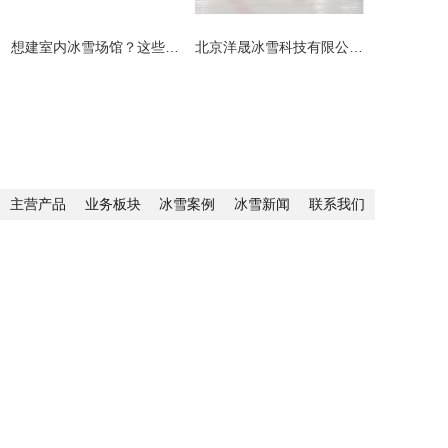
​想建室内冰雪场馆？这些避坑指南请收好！
北京洋晟冰雪科技有限公司扎根首都北京，是国内领先的室内冰雪场馆建设一站式服务商。
主营产品
业务板块
冰雪案例
冰雪新闻
联系我们
网站地图
地址：北京市顺义区联东U谷科技园10-403
联系人：李先生
手机：13691511384
邮箱：yssnowji@outlook.com