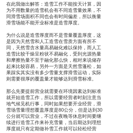
在此我做出解答：造雪工作不能按天计算，因
为不用数量的造雪机会有不同造雪量效果，不
同滑雪场面积不同也会有时间偏差，所以衡量
滑雪场能不能开业标准是造雪厚度。
为什么说是造雪厚度而不是雪量覆盖厚度，这
是因为天然雪和人工造雪在雪质方面有所不
同，天然雪含水量高易融化难以保持，而人工
造雪比较干燥呈粉状不易融化，受到光源热量
和摩擦热量不至于融化那么快，相对来说储存
起来比较容易，另外一方面是天然雪蓬松，如
果踩实其实没有多少雪量支撑滑雪运动，实际
则需要很厚的覆盖量才能够达到滑雪标准。
那么先要提前营业就需要在环境因素达到标准
就开始造雪工作，所以需要经营者时刻注意当
地气候见机行事，同时如果想要开业经营，滑
雪场雪量理想覆盖厚度是80公分，但是达到30
公分就可以营业，不过在夜晚等休息时间要继
续进行造雪工作来补充雪量，当后期达到理想
厚度就只有定期做补雪工作就可以轻松经营