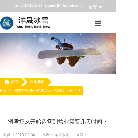
Tel：13691511384 yssnowji@outlook.com
语言
首页
冰雪产品
冰雪业务
冰雪案例

首页
冰雪新闻
新闻 -
滑雪场从开始造雪到营业需要几天时间？
冰雪新闻
关于我们
滑雪场从开始造雪到营业需要几天时间？
时间 ：2023-03-06
作者 ：洋晟冰雪
来源：