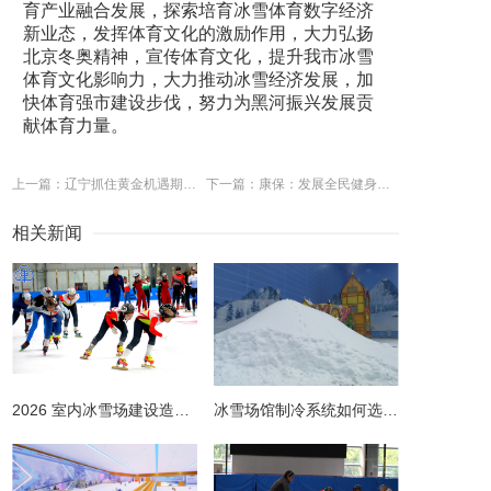
育产业融合发展，探索培育冰雪体育数字经济
新业态，发挥体育文化的激励作用，大力弘扬
北京冬奥精神，宣传体育文化，提升我市冰雪
体育文化影响力，大力推动冰雪经济发展，加
快体育强市建设步伐，努力为黑河振兴发展贡
献体育力量。
上一篇：辽宁抓住黄金机遇期加快建设冰雪经济强省
下一篇：康保：发展全民健身和群众性冰雪运动
相关新闻
2026 室内冰雪场建设造价全解析 | 预算明细 + 避坑指南
冰雪场馆制冷系统如何选择更节能？从设计到运维的全链路节能指南