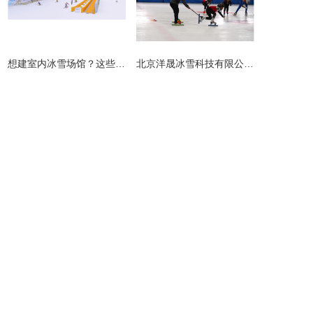
​想建室内冰雪场馆？这些避坑指南请收好！
北京洋晟冰雪科技有限公司扎根首都北京，是国内领先的室内冰雪场馆建设一站式服务商。
主营产品
业务板块
冰雪案例
冰雪新闻
联系我们
网站地图
地址：北京市顺义区联东U谷科技园10-403
联系人：李先生
手机：13691511384
邮箱：yssnowji@outlook.com