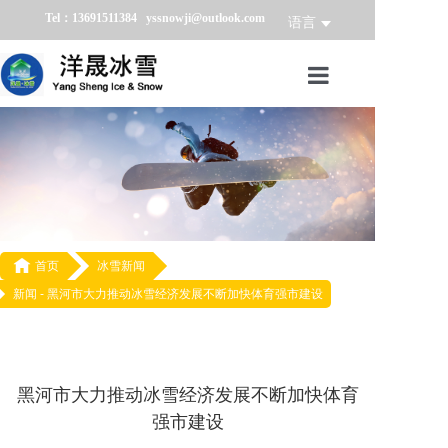
Tel：13691511384 yssnowji@outlook.com
语言
首页
冰雪产品
冰雪业务
冰雪案例

首页
冰雪新闻
新闻 -
黑河市大力推动冰雪经济发展不断加快体育强市建设
冰雪新闻
关于我们
黑河市大力推动冰雪经济发展不断加快体育
强市建设