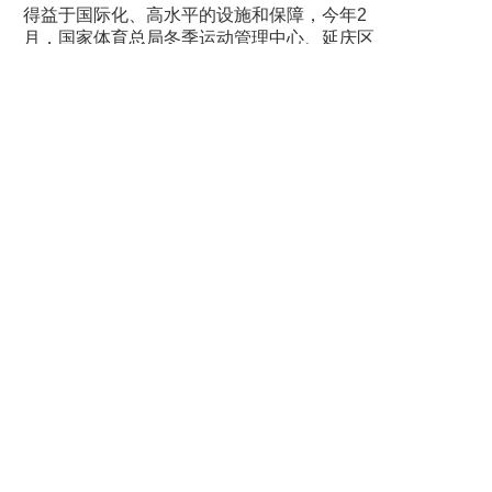
得益于国际化、高水平的设施和保障，今年2
月，国家体育总局冬季运动管理中心、延庆区
政府、国际雪车联合会等五方签署《谅解备忘
录》，约定未来5年，定期在国家雪车雪橇中心
举办国际雪车联合会赛事。
最美冬奥城，未来图景的璀璨一角仿佛已然揭
开。冬奥会的“长尾效应”正推动延庆迈入新的发
展阶段。一座生态、文明、幸福的最美冬奥
城，正向着未来全速前进！
上一篇：张家口：从冬奥城市到冰雪胜地
下一篇：冬运中心召开冰雪项目新周期训练备战工作会议
相关新闻