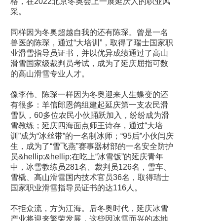
格，在2022北京冬奥会上一展延庆人的职业风
采。
同样因为冬奥超越自我的还有陈琛。曾是一名
兽医的陈琛，通过“大培训”，取得了瑞士国家职
业滑雪指导员证书，并以优异成绩通过了高山
滑雪国家级裁判员考试，成为了延庆屈指可数
的高山滑雪专业人才。
像李伟、陈琛一样因为冬奥迎来人生蝶变的还
有很多：羊倌郎恩鸽组建起延庆第一支农民滑
雪队，60多位农民小伙踊跃加入，纷纷成为滑
雪教练；延庆四海面点师王诗存，通过“大培
训”成为“冰丝带”的一名制冰师；“95后”小伙闫庆
生，成为了“雪飞燕”赛事器材部的一名安全防护
员&hellip;&hellip;在吃上“冰雪饭”的延庆青年
中，冰雪教练员281名、裁判员126名，雪车、
雪橇、高山滑雪国内技术官员36名，取得瑞士
国家职业滑雪指导员证书的达116人。
不拒众流，方为江海。后冬奥时代，延庆冰雪
产业将迎来繁荣发展，这些因冰雪而兴的本地