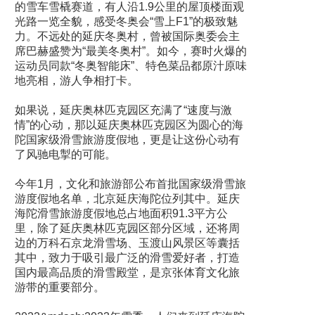
的雪车雪橇赛道，有人沿1.9公里的屋顶楼面观
光路一览全貌，感受冬奥会“雪上F1”的极致魅
力。不远处的延庆冬奥村，曾被国际奥委会主
席巴赫盛赞为“最美冬奥村”。如今，赛时火爆的
运动员同款“冬奥智能床”、特色菜品都原汁原味
地亮相，游人争相打卡。
如果说，延庆奥林匹克园区充满了“速度与激
情”的心动，那以延庆奥林匹克园区为圆心的海
陀国家级滑雪旅游度假地，更是让这份心动有
了风驰电掣的可能。
今年1月，文化和旅游部公布首批国家级滑雪旅
游度假地名单，北京延庆海陀位列其中。延庆
海陀滑雪旅游度假地总占地面积91.3平方公
里，除了延庆奥林匹克园区部分区域，还将周
边的万科石京龙滑雪场、玉渡山风景区等囊括
其中，致力于吸引最广泛的滑雪爱好者，打造
国内最高品质的滑雪殿堂，是京张体育文化旅
游带的重要部分。