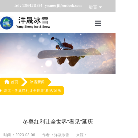
Tel：13691511384 yssnowji@outlook.com
语言
首页
冰雪产品
冰雪业务
冰雪案例

首页
冰雪新闻
新闻 -
冬奥红利让全世界“看见”延庆
冰雪新闻
关于我们
冬奥红利让全世界“看见”延庆
时间 ：2023-03-06
作者 ：洋晟冰雪
来源：