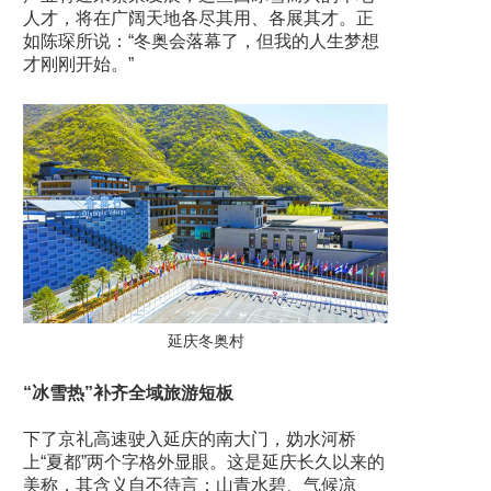
人才，将在广阔天地各尽其用、各展其才。正
如陈琛所说：“冬奥会落幕了，但我的人生梦想
才刚刚开始。”
延庆冬奥村
“冰雪热”补齐全域旅游短板
下了京礼高速驶入延庆的南大门，妫水河桥
上“夏都”两个字格外显眼。这是延庆长久以来的
美称，其含义自不待言：山青水碧、气候凉