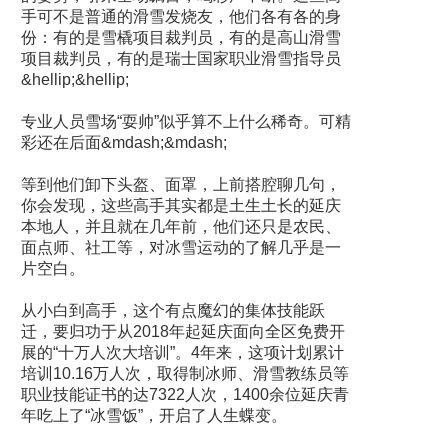
手可不是普通的滑雪发烧友，他们各有各的身
份：有的是雪橇项目裁判员，有的是高山滑雪
项目裁判员，有的是瑞士国家职业滑雪指导员
&hellip;&hellip;
专业人员雪场“耍帅”似乎算不上什么稀奇。可精
彩还在后面&mdash;&mdash;
等到他们卸下头盔、面罩，上前搭腔聊几句，
你会发现，这些高手其实都是土生土长的延庆
本地人，并且就在几年前，他们还只是农民、
面点师、社工等，对冰雪运动的了解几乎是一
片空白。
从小白到高手，这个有点魔幻的集体技能跃
迁，要归功于从2018年起延庆面向全区免费开
展的“十万人次大培训”。4年来，这项计划累计
培训10.16万人次，取得制冰师、滑雪教练员等
职业技能证书的达7322人次，1400余位延庆青
年吃上了“冰雪饭”，开启了人生蝶变。