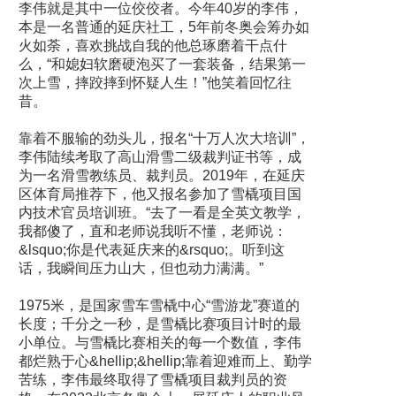
李伟就是其中一位佼佼者。今年40岁的李伟，
本是一名普通的延庆社工，5年前冬奥会筹办如
火如荼，喜欢挑战自我的他总琢磨着干点什
么，“和媳妇软磨硬泡买了一套装备，结果第一
次上雪，摔跤摔到怀疑人生！”他笑着回忆往
昔。
靠着不服输的劲头儿，报名“十万人次大培训”，
李伟陆续考取了高山滑雪二级裁判证书等，成
为一名滑雪教练员、裁判员。2019年，在延庆
区体育局推荐下，他又报名参加了雪橇项目国
内技术官员培训班。“去了一看是全英文教学，
我都傻了，直和老师说我听不懂，老师说：
&lsquo;你是代表延庆来的&rsquo;。听到这
话，我瞬间压力山大，但也动力满满。”
1975米，是国家雪车雪橇中心“雪游龙”赛道的
长度；千分之一秒，是雪橇比赛项目计时的最
小单位。与雪橇比赛相关的每一个数值，李伟
都烂熟于心&hellip;&hellip;靠着迎难而上、勤学
苦练，李伟最终取得了雪橇项目裁判员的资