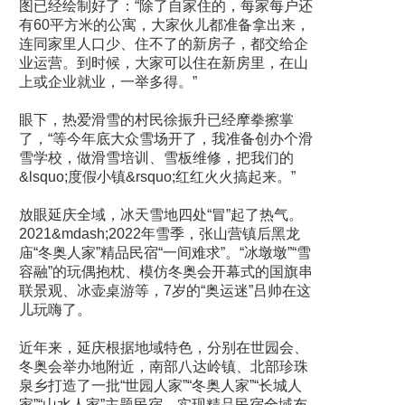
图已经绘制好了：“除了自家住的，每家每户还
有60平方米的公寓，大家伙儿都准备拿出来，
连同家里人口少、住不了的新房子，都交给企
业运营。到时候，大家可以住在新房里，在山
上或企业就业，一举多得。”
眼下，热爱滑雪的村民徐振升已经摩拳擦掌
了，“等今年底大众雪场开了，我准备创办个滑
雪学校，做滑雪培训、雪板维修，把我们的
&lsquo;度假小镇&rsquo;红红火火搞起来。”
放眼延庆全域，冰天雪地四处“冒”起了热气。
2021&mdash;2022年雪季，张山营镇后黑龙
庙“冬奥人家”精品民宿“一间难求”。“冰墩墩”“雪
容融”的玩偶抱枕、模仿冬奥会开幕式的国旗串
联景观、冰壶桌游等，7岁的“奥运迷”吕帅在这
儿玩嗨了。
近年来，延庆根据地域特色，分别在世园会、
冬奥会举办地附近，南部八达岭镇、北部珍珠
泉乡打造了一批“世园人家”“冬奥人家”“长城人
家”“山水人家”主题民宿，实现精品民宿全域布