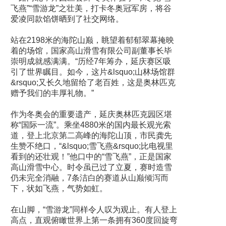
飞燕”“雪游龙”之壮美，打卡冬奥冠军房，将谷
爱凌同款馅饼晒到了社交网络。
站在2198米的海陀山巅，眺望着郁郁翠幕掩映
着的场馆，国家高山滑雪有限公司副董事长毕
崇明成就感满满。“历经7年筹办，延庆赛区吸
引了世界瞩目。如今，这片&lsquo;山林场馆群
&rsquo;又长久地留给了老百姓，这是奥林匹克
赠予我们的丰厚礼物。”
作为冬奥会的重要遗产，延庆奥林匹克园区堪
称“国际一流”。乘坐4880米的国内最长观光索
道，登上北京第二高峰的海陀山顶，市民龚先
生赞不绝口，“&lsquo;雪飞燕&rsquo;比电视里
看到的还壮观！”他口中的“雪飞燕”，正是国家
高山滑雪中心。时令虽已过了立夏，赛时造雪
仍未完全消融，7条洁白的赛道从山巅倾泻而
下，状如飞燕，气势如虹。
在山脚，“雪游龙”同样令人叹为观止。有人登上
高点，直观俯瞰世界上第一条拥有360度回旋弯