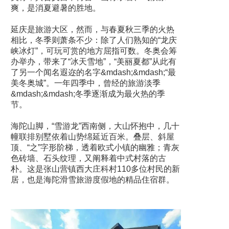
爽，是消夏避暑的胜地。
延庆是旅游大区，然而，与春夏秋三季的火热
相比，冬季则萧条不少：除了人们熟知的“龙庆
峡冰灯”，可玩可赏的地方屈指可数。冬奥会筹
办举办，带来了“冰天雪地”，“美丽夏都”从此有
了另一个闻名遐迩的名字&mdash;&mdash;“最
美冬奥城”。一年四季中，曾经的旅游淡季
&mdash;&mdash;冬季逐渐成为最火热的季
节。
海陀山脚，“雪游龙”西南侧，大山怀抱中，几十
幢联排别墅依着山势绵延近百米。叠层、斜屋
顶、“之”字形阶梯，透着欧式小镇的幽雅；青灰
色砖墙、石头纹理，又阐释着中式村落的古
朴。这是张山营镇西大庄科村110多位村民的新
居，也是海陀滑雪旅游度假地的精品住宿群。