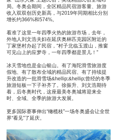
局。冬奥会期间，全区精品民宿游客量、旅游
收入双双创历史新高，与2019年同期相比分别
增长约366%和574%。
看准了这里一年四季火热的旅游市场，去年，
外地人刘文浩夫妇在延庆奥林匹克园区附近的
丁家堡村办起了民宿，“村子北临玉渡山，推窗
可见山上的应梦寺，一年四季都是景儿！”
冰天雪地也是金山银山。有了海陀滑雪旅游度
假地、有了散布全域的精品民宿、有了持续提
升改造的一批滑雪场&hellip;&hellip;曾经的冬季
旅游短板一下子补齐了。徐振升、刘文浩期待
着，后冬奥时代，这座最美冬奥城将迎来全
时、全域、全季的旅游大发展。
更多国际赛事伸出“橄榄枝”一场冬奥盛会让全世
界“看见”了延庆。