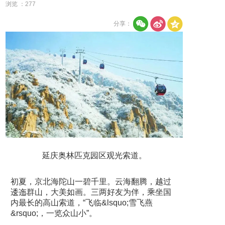
浏览 ：
277
分享：
延庆奥林匹克园区观光索道。
初夏，京北海陀山一碧千里。云海翻腾，越过
逶迤群山，大美如画。三两好友为伴，乘坐国
内最长的高山索道，“飞临&lsquo;雪飞燕
&rsquo;，一览众山小”。