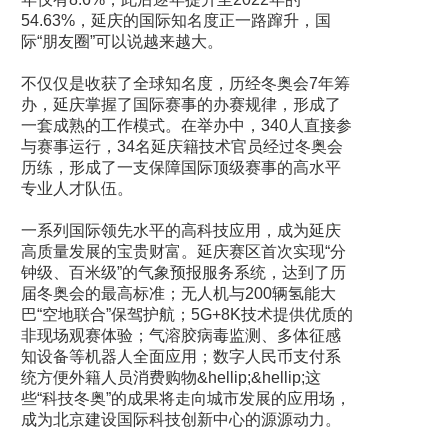
54.63%，延庆的国际知名度正一路蹿升，国
际“朋友圈”可以说越来越大。
不仅仅是收获了全球知名度，历经冬奥会7年筹
办，延庆掌握了国际赛事的办赛规律，形成了
一套成熟的工作模式。在举办中，340人直接参
与赛事运行，34名延庆籍技术官员经过冬奥会
历练，形成了一支保障国际顶级赛事的高水平
专业人才队伍。
一系列国际领先水平的高科技应用，成为延庆
高质量发展的宝贵财富。延庆赛区首次实现“分
钟级、百米级”的气象预报服务系统，达到了历
届冬奥会的最高标准；无人机与200辆氢能大
巴“空地联合”保驾护航；5G+8K技术提供优质的
非现场观赛体验；气溶胶病毒监测、多体征感
知设备等机器人全面应用；数字人民币支付系
统方便外籍人员消费购物&hellip;&hellip;这
些“科技冬奥”的成果将走向城市发展的应用场，
成为北京建设国际科技创新中心的源源动力。