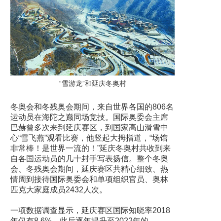
“雪游龙”和延庆冬奥村
冬奥会和冬残奥会期间，来自世界各国的806名
运动员在海陀之巅同场竞技。国际奥委会主席
巴赫曾多次来到延庆赛区，到国家高山滑雪中
心“雪飞燕”观看比赛，他竖起大拇指道，“场馆
非常棒！是世界一流的！”延庆冬奥村共收到来
自各国运动员的几十封手写表扬信。整个冬奥
会、冬残奥会期间，延庆赛区共精心细致、热
情周到接待国际奥委会和单项组织官员、奥林
匹克大家庭成员2432人次。
一项数据调查显示，延庆赛区国际知晓率2018
年仅有8.6%，此后逐年提升至2022年的