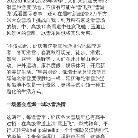
2022&mdash;2023年雪季，人们来到延庆海陀
滑雪旅游度假地，不仅有可能在“雪飞燕”“雪游
龙”观看国际赛事，还可在届时新建的22万平方
米大众雪场里挑战自我，到万科石京龙滑雪场
的初、中、高级10条雪道中任意飞驰，玉渡山
风景区的雪雕、冰雪乐园也将其乐无穷。
“不仅如此，延庆海陀滑雪旅游度假地四季迎
客，冬可滑雪，春夏秋可观光、徒步、滑索、
攀岩、露营、越野等，人们在此开展山地运
动、户外运动、康养度假、娱乐休闲，开启新
的美好生活。”毕崇明说，像瑞士圣莫里茨等国
际知名滑雪度假胜地一样，延庆海陀滑雪旅游
度假地不仅是一个景区，更将尝试引领一种主
题化的生活方式。
一场盛会点燃一城冰雪热情
这两年，每逢雪季，延庆各大雪场里总有高手
过招：在高级雪道上演“雪上飞”、犁式转弯、平
行式转弯&hellip;&hellip;一个个惊险又潇洒帅气
的姿势，引来全场瞩目，喝彩声不断。这些高