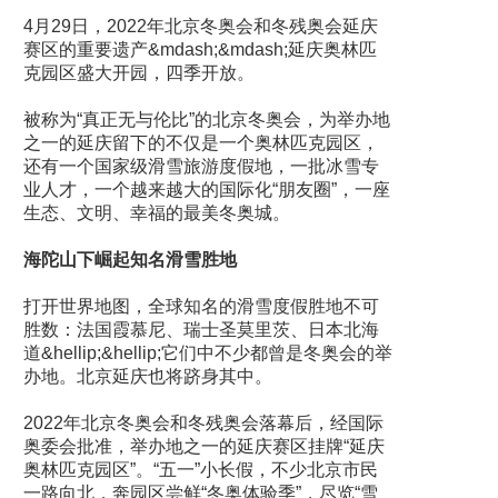
4月29日，2022年北京冬奥会和冬残奥会延庆
赛区的重要遗产&mdash;&mdash;延庆奥林匹
克园区盛大开园，四季开放。
被称为“真正无与伦比”的北京冬奥会，为举办地
之一的延庆留下的不仅是一个奥林匹克园区，
还有一个国家级滑雪旅游度假地，一批冰雪专
业人才，一个越来越大的国际化“朋友圈”，一座
生态、文明、幸福的最美冬奥城。
海陀山下崛起知名滑雪胜地
打开世界地图，全球知名的滑雪度假胜地不可
胜数：法国霞慕尼、瑞士圣莫里茨、日本北海
道&hellip;&hellip;它们中不少都曾是冬奥会的举
办地。北京延庆也将跻身其中。
2022年北京冬奥会和冬残奥会落幕后，经国际
奥委会批准，举办地之一的延庆赛区挂牌“延庆
奥林匹克园区”。“五一”小长假，不少北京市民
一路向北，奔园区尝鲜“冬奥体验季”，尽览“雪