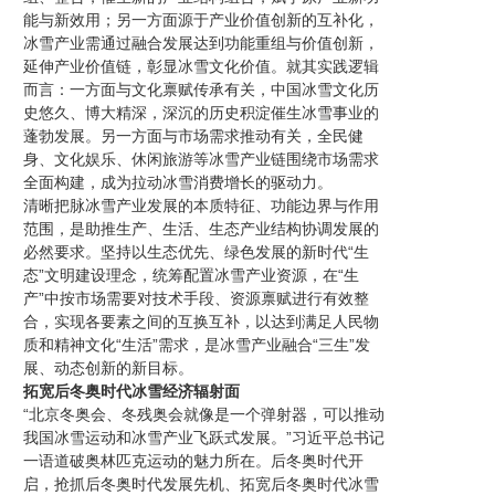
能与新效用；另一方面源于产业价值创新的互补化，
冰雪产业需通过融合发展达到功能重组与价值创新，
延伸产业价值链，彰显冰雪文化价值。就其实践逻辑
而言：一方面与文化禀赋传承有关，中国冰雪文化历
史悠久、博大精深，深沉的历史积淀催生冰雪事业的
蓬勃发展。另一方面与市场需求推动有关，全民健
身、文化娱乐、休闲旅游等冰雪产业链围绕市场需求
全面构建，成为拉动冰雪消费增长的驱动力。
清晰把脉冰雪产业发展的本质特征、功能边界与作用
范围，是助推生产、生活、生态产业结构协调发展的
必然要求。坚持以生态优先、绿色发展的新时代“生
态”文明建设理念，统筹配置冰雪产业资源，在“生
产”中按市场需要对技术手段、资源禀赋进行有效整
合，实现各要素之间的互换互补，以达到满足人民物
质和精神文化“生活”需求，是冰雪产业融合“三生”发
展、动态创新的新目标。
拓宽后冬奥时代冰雪经济辐射面
“北京冬奥会、冬残奥会就像是一个弹射器，可以推动
我国冰雪运动和冰雪产业飞跃式发展。”习近平总书记
一语道破奥林匹克运动的魅力所在。后冬奥时代开
启，抢抓后冬奥时代发展先机、拓宽后冬奥时代冰雪