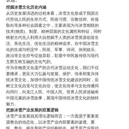
挖掘冰雪文化历史内涵
从历史发展演进的过程来看，冰雪文化形成于我国古
代劳动人民的生存方式、民俗习惯、宗教信仰、价值
取向等多种社会因素之中，主要表现为与冰雪相联的
技术(物质)、制度、精神层面的文化属性和特征，同时
映射古代先人利用大自然赋予人类的冰雪资源创造生
活、美化生活、优化生活的精神追求。在中国冰雪文
化的生成与积淀中，民俗、军事、诗词、休闲娱乐、
政治等文化符号绽放异彩，彰显中华民族传统与现代
互辉互映互融的文化气韵。
作为非物质文化遗产的古代冰雪运动文化，我们不仅
要继承，更应大力弘扬与发展。保护、传承和复兴传
统冰雪文化，加强中国传统冰雪文化建设的同时，应
树立文化自觉与文化自信，使文化传承与文化传播同
向同行，向龙江人民、中国人民、世界人民讲述融有
中国元素的冰雪故事，展现中国传统冰雪文化的独特
魅力。
把脉冰雪产业发展的双重逻辑
冰雪产业发展就其理论逻辑而言：一方面源于要素资
源整合的动态化，以冰雪产业内部要素的渗透、重
组、整合，催生新的产业结构组合，赋予原产业新功