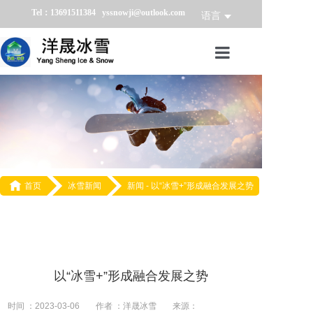
Tel：13691511384 yssnowji@outlook.com
语言
首页
冰雪产品
冰雪业务
冰雪案例

首页
冰雪新闻
新闻 -
以“冰雪+”形成融合发展之势
冰雪新闻
关于我们
以“冰雪+”形成融合发展之势
时间 ：2023-03-06
作者 ：洋晟冰雪
来源：