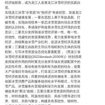
经济辐射面，成为龙江人发展龙江冰雪经济的实践自
觉。
实现龙江冰雪“冷资源”向“热经济”有效转型、加速龙江
冰雪经济健康发展，一要在思想上勇于革故鼎新、打
破常规，实现由传统单一形态冰雪资源向综合冰雪资
源的认识转化，养成保护和改善冰雪生态环境的自觉
意识；二要充分发挥我省冰雪经济第一性、唯一性、
排他性、优越性的资源禀赋优势，着力发展寒地冰雪
经济，持续释放冰雪产业红利，促进冰雪经济高质量
发展；三要建立由政府主导以市场机制为主体的实现
机制，引导冰雪资源业态优化要素配置，《黑龙江省
冰雪经济发展规划(2022&mdash;2030年)》特别强调
发挥政府作用的同时要充分发挥市场在资源配置中的
决定性作用，推动有效市场和有为政府的结合，使重
大产业项目市场化运作，打造龙江冰雪经济集群和冰
雪经济政策高地；四要持续推进供给侧改革，提高和
创新冰雪消费产品和服务链供给水平和模式，引导冰
雪产品、冰雪服务向宽领域和深方向发展，发挥供给
侧改革的“乘法”效能；五要注重冰雪资源利用的生活
性，对特色建筑、民族传统项目、风俗习惯等进行培
养、组织、关联与聚合，构建具有系统性、独特性、