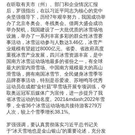
在听取有关市（州）、部门和企业情况汇报
后，罗强指出，在以习近平同志为核心的党中
央坚强领导下，历经7年艰辛努力，我国成功举
办了北京冬奥会、冬残奥会。借两大盛会成功
举办契机，我国建设了一大批优质的冰雪场地
设施，举办了一系列丰富多彩的群众性冰雪赛
事活动，冰雪运动参与人数达3.46亿，冰雪产
业规模有望超过8000亿元。省委、省政府高度
重视冰雪产业发展，四川冰雪资源丰富，是中
国南方冰雪运动场地最多的省份之一，有全球
最大的室内滑雪场、中国南方规模最大的高山
滑雪场，拥有南国冰雪节、全民健身冰雪季等
品牌赛事活动，特别是谷爱凌、苏翊鸣等优秀
运动员在成都“金针菇”旱雪场开展专项训练，夺
取奥运冠军后媒体广为宣传，进一步提升了我
省冰雪运动的知名度。2021&mdash;2022年雪
季，全省36个冰雪运动场地共接待游客279万
人次，较上个雪季增长38.1%。
罗强强调，要认真贯彻落实习近平总书记关
于“冰天雪地也是金山银山”的重要论述，充分发