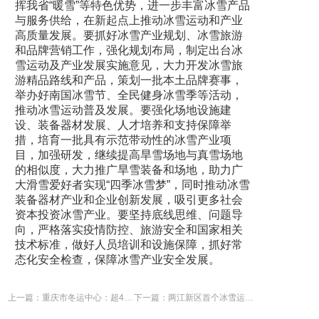
挥我省“暖雪”等特色优势，进一步丰富冰雪产品
与服务供给，在新起点上推动冰雪运动和产业
高质量发展。要抓好冰雪产业规划、冰雪旅游
和品牌营销工作，强化规划布局，制定出台冰
雪运动及产业发展实施意见，大力开发冰雪旅
游精品路线和产品，策划一批本土品牌赛事，
举办好南国冰雪节、全民健身冰雪季等活动，
推动冰雪运动普及发展。要强化场地设施建
设、装备器材发展、人才培养和支持保障举
措，培育一批具有示范带动性的冰雪产业项
目，加强研发，继续提高旱雪场地与真雪场地
的相似度，大力推广旱雪装备和场地，助力广
大滑雪爱好者实现“四季冰雪梦”，同时推动冰雪
装备器材产业和企业创新发展，吸引更多社会
资本投资冰雪产业。要坚持底线思维、问题导
向，严格落实疫情防控、旅游安全和国家相关
技术标准，做好人员培训和设施保障，抓好常
态化安全检查，保障冰雪产业安全发展。
上一篇：重庆市冬运中心：超400万人次参与！冰雪运动激发全民健身新活力
下一篇：两江新区首个冰雪运动进校园项目启动