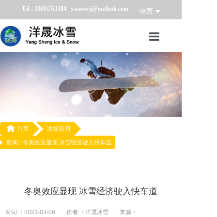
Tel：13691511384 yssnowji@outlook.com
语言
首页
冰雪产品
冰雪业务
冰雪案例

首页
冰雪新闻
新闻 -
冬奥效应显现 冰雪经济驶入快车道
冰雪新闻
关于我们
冬奥效应显现 冰雪经济驶入快车道
时间 ：2023-03-06
作者 ：洋晟冰雪
来源：