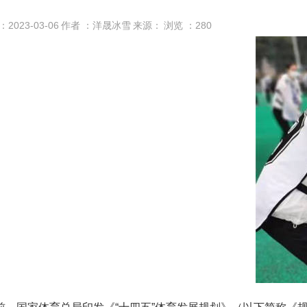
：2023-03-06
作者 ：洋晟冰雪
来源：
浏览 ：
280