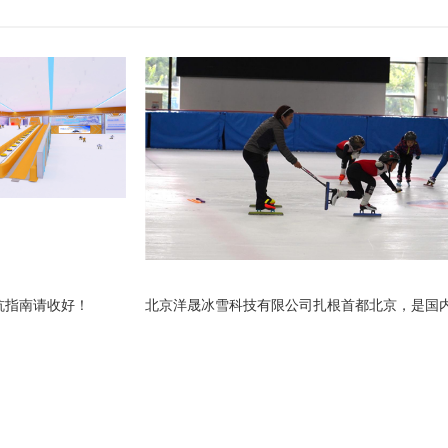
坑指南请收好！