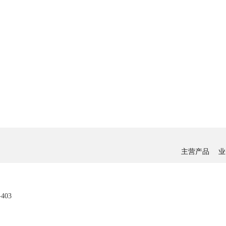
主营产品
业
03