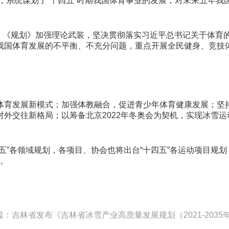
，系统谋划了“十四五”时期我国体育事业的发展，对未来五年我
作。《规划》加强理论武装，坚决贯彻落实习近平总书记关于体育
我国体育发展的不平衡、不充分问题，重点开展全民健身、竞技
体育发展新模式；加强体教融合，促进青少年体育健康发展；坚
外交往新格局；以筹备北京2022年冬奥会为契机，实现冰雪运
”各领域规划，各项目、协会也将出台“十四五”各运动项目规划
现。
篇：吉林省发布《吉林省冰雪产业高质量发展规划（2021-2035