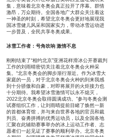
集，意味着北京冬奥会真正拉开了序幕。群情
激昂，万众期待。全国各地广大群众关注着这
一神圣的时刻，希望北京冬奥会更好地展现我
国冰雪健儿风采和国家实力，带动冰雪运动进
一步普及，全民共享冬奥成果。
冰雪工作者：号角吹响 激情不息
刚刚结束了“相约北京”亚洲花样滑冰公开赛裁判
工作的刘雨晴密切关注着北京冬奥会火种采
集。“北京冬奥会的脚步渐行渐近。作为冰雪大
家庭的一员，对于北京冬奥会火种的到来我感
到十分骄傲和自豪，对即将展开的火炬接力也
十分期待。我希望冰雪激情可以永不熄灭，
2022北京冬奥会取得圆满成功。”参与冬奥会测
试赛组织工作，让刘雨晴提前目睹了焕然一新
的首都体育馆，并与来自世界各地的官员和裁
判员、奋勇拼搏的优秀运动员，以及全国各地
汇聚在此辅助赛事举办的冰上运动工作者、志
愿者们一起见证了赛事的顺利举办。北京冬奥