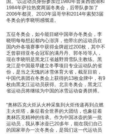
国。”以运动员身份参加过1980年普莱西德湖和
1984年萨拉热窝两届冬奥会，后带队参加了
2006年都灵、2010年温哥华和2014年索契3届
冬奥会的李晓明感慨道。
五征冬奥会，如今能目睹中国举办冬奥会，李
晓明每每想起都内心澎湃，他带出的运动员在
国内外各项赛事中获得金牌超过200枚，其中不
乏曾获得亚冬会冠军的满丹丹、郭冬玲等人，
现在李晓明是黑龙江省越野滑雪队主教练。黑
龙江是中国最早建立冬季项目专业运动队的省
份，是当之无愧的冰雪体育大省，截至目前，
中国代表团在冬奥会上获得的13枚金牌中，有9
枚由黑龙江运动员获得。北京冬奥会，黑龙江
省运动员将继续为中国的冰雪运动奋勇拼搏。
“奥林匹克火炬从火种采集到火炬传递再到点燃
主火炬塔，象征着全世界的大团结，也象征着
奥林匹克精神的传承。作为中国冰壶的第一批
运动员，我从事冰壶已20多年，能在我们自己
的国家举办一次冬奥会，是我们这一代运动员