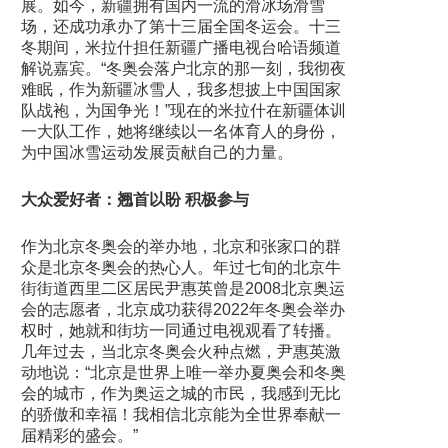
展。如今，新疆拥有国内一流的滑冰场滑雪
场，还成功承办了第十三届全国冬运会。十三
冬期间，米拉什担任新疆广播电视台哈语频道
解说嘉宾。“冬奥会落户北京的那一刻，我彻夜
难眠，作为新疆冰雪人，我多想披上中国国家
队战袍，为国争光！”现在的米拉什在新疆体训
一大队工作，她将继续以一名体育人的身份，
为中国冰雪运动发展贡献自己的力量。
大众爱好者：翘首以盼 积极参与
作为北京冬奥会的举办地，北京和张家口的群
众是北京冬奥会的热心人。年过七旬的北京牛
街街道西里二区居民尹惠英曾是2008北京奥运
会的志愿者，北京成功获得2022年冬奥会举办
权时，她就和街坊一同通过电视观看了转播。
几年过去，当北京冬奥会火种点燃，尹惠英激
动地说：“北京是世界上唯一举办夏奥会和冬奥
会的城市，作为奥运之城的市民，我感到无比
的骄傲和幸福！我相信北京能为全世界奉献一
届精彩的盛会。”