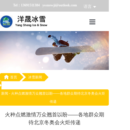
Tel：13691511384 yssnowji@outlook.com
语言
首页
冰雪产品
冰雪业务
冰雪案例

首页
冰雪新闻
冰雪新闻
新闻 -
火种点燃激情万众翘首以盼——各地群众期待北京冬奥会火炬
传递
关于我们
火种点燃激情万众翘首以盼——各地群众期
待北京冬奥会火炬传递