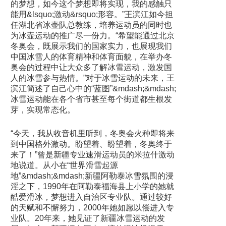
的梦想，如今这个梦想即将实现，我的感触只
能用&lsquo;激动&rsquo;形容。”王滨江如今担
任湖北省冰壶队总教练，培养运动员的同时也
为冰壶运动的推广尽一份力。“希望能通过北京
冬奥会，既展示我们的国家实力，也展现我们
中国冰雪人的体育精神和体育面貌，在举办冬
奥会的过程中让大众多了解冰雪运动，激发国
人的冰雪参与热情。”对于冰雪运动的未来，王
滨江简述了自己心中的“蓝图”&mdash;&mdash;
冰雪运动能在各个省市甚至每个街道都生根发
芽，实现常态化。
“今天，我从收音机里听到，冬奥会火种即将来
到中国格外激动。盼望着、盼望着，冬奥终于
来了！”曾是新疆专业速滑运动员的米拉什激动
地说道。从小在“世界滑雪起源
地”&mdash;&mdash;新疆阿勒泰冰雪氛围的浸
淫之下，1990年在阿勒泰福海县上小学的她就
酷爱滑冰，梦想进入自治区专业队。通过较好
的天赋和不懈努力，2000年她如愿以偿进入专
业队。20年来，她见证了新疆冰雪运动的发