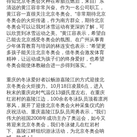
得知北京冬奥会火种在希腊点燃后，来自广东
清远的黄江容非常兴奋。作为一名公司职工，
黄江容一直很关注北京冬奥会。“非常期待北京
冬奥会的火炬传递，作为南方群众，期待北京
冬奥会可以让我对冰雪运动有更深的了解，可
以欣赏到冰雪运动之美。”黄江容表示，希望自
己能去北京感受冬奥会的氛围。在广州从事青
少年体育教育与培训的林连安也表示：“希望更
多孩子能关注北京冬奥会，借冬奥会激发体育
精神，让运动成为孩子们的终身爱好，也希望
冬奥会能使体教融合进一步得到落实。”
重庆的冬泳爱好者以畅游嘉陵江的方式迎接北
京冬奥会火炬接力。10月18日凌晨6点，进入
秋末的重庆此时气温仅13摄氏度左右。在重庆
红岩村的嘉陵江边，100余名冬泳队员顶着凛冽
寒风，展开了迎接北京冬奥会火种采集仪式的
庆祝活动。重庆嘉陵江队队员周勇表示，“我们
伟大的祖国2008年成功主办了奥运会，如今又
将迎来北京冬奥会，我们冬泳健儿在红岩村
下、嘉陵江畔组织游泳活动，为北京冬奥会呐