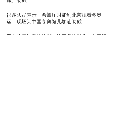
喊、助威！”
很多队员表示，希望届时能到北京观看冬奥
运，现场为中国冬奥健儿加油助威。
群众冰雪健身的热潮，让更多的湖北人在家门
口感受到冰雪运动的魅力。来自武汉体育中心
群体部的王俊说，冬奥会不仅是运动员竞技的
舞台，更是全国人民了解发展冰雪项目的桥
梁。湖北积极打造冰雪运动“南展西扩东进”示范
省，在这里，冰雪运动是老百姓向往的。成功
申办2022年冬奥会、冬残奥会后，中国冰雪运
动的潜能被极大释放。希望通过北京冬奥会让
更多的人喜爱滑冰，让更多青少年学习参与冰
雪运动。
上一篇：河北阳原县举办第三届冰雪运动会
下一篇：粤港澳大湾区滑雪精英挑战赛广州站开启招募
相关新闻