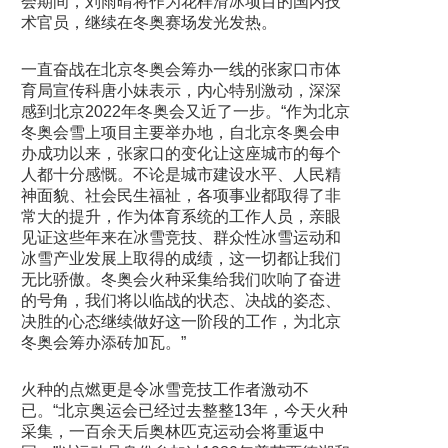
会期间，刘雨晴将作为花样滑冰项目的国内技
术官员，继续在冬奥赛场发光发热。
一直奋战在北京冬奥会筹办一线的张家口市体
育局宣传科唐小妹表示，内心特别激动，深深
感到北京2022年冬奥会又近了一步。“作为北京
冬奥会雪上项目主要举办地，自北京冬奥会申
办成功以来，张家口的变化让这座城市的每个
人都十分感慨。不论是城市建设水平、人民精
神面貌、社会民生福祉，各项事业都取得了非
常大的提升，作为体育系统的工作人员，亲眼
见证这些年来在冰雪竞技、群众性冰雪运动和
冰雪产业发展上取得的成绩，这一切都让我们
无比骄傲。冬奥会火种采集给我们吹响了奋进
的号角，我们将以临战的状态、决战的姿态、
决胜的心态继续做好这一阶段的工作，为北京
冬奥会筹办添砖加瓦。”
火种的点燃更是令冰雪竞技工作者激动不
已。“北京奥运会已经过去整整13年，今天火种
采集，一百余天后奥林匹克运动会将重返中