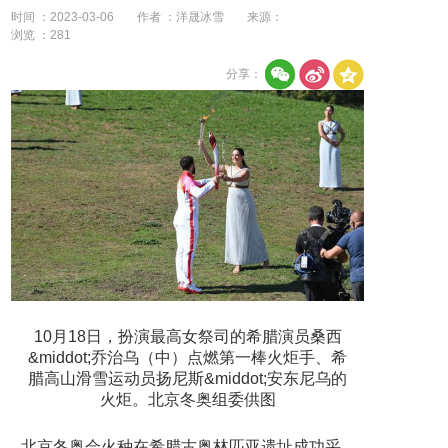
时间 ：2023-03-06
作者 ：洋晟冰雪
来源：
浏览 ：
281
分享：
10月18日，扮演最高女祭司的希腊演员桑西
&middot;乔治乌（中）点燃第一棒火炬手、希
腊高山滑雪运动员扬尼斯&middot;安东尼乌的
火炬。北京冬奥组委供图
北京冬奥会火种在希腊古奥林匹亚遗址成功采