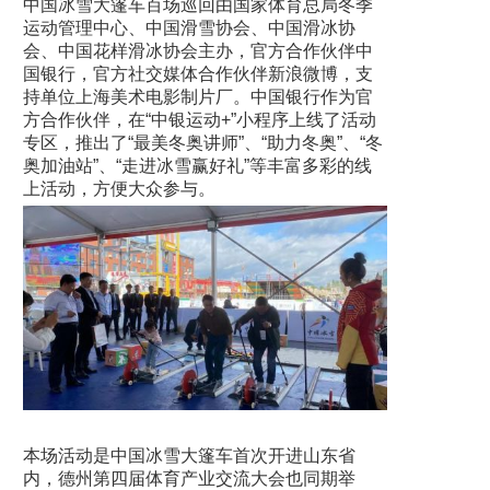
中国冰雪大篷车百场巡回由国家体育总局冬季
运动管理中心、中国滑雪协会、中国滑冰协
会、中国花样滑冰协会主办，官方合作伙伴中
国银行，官方社交媒体合作伙伴新浪微博，支
持单位上海美术电影制片厂。中国银行作为官
方合作伙伴，在“中银运动+”小程序上线了活动
专区，推出了“最美冬奥讲师”、“助力冬奥”、“冬
奥加油站”、“走进冰雪赢好礼”等丰富多彩的线
上活动，方便大众参与。
本场活动是中国冰雪大篷车首次开进山东省
内，德州第四届体育产业交流大会也同期举