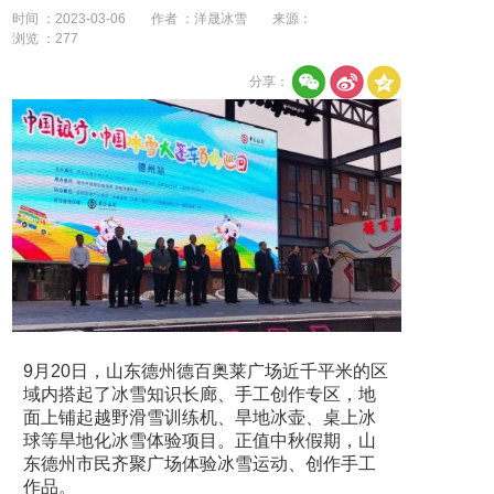
时间 ：2023-03-06
作者 ：洋晟冰雪
来源：
浏览 ：
277
分享：
9月20日，山东德州德百奥莱广场近千平米的区
域内搭起了冰雪知识长廊、手工创作专区，地
面上铺起越野滑雪训练机、旱地冰壶、桌上冰
球等旱地化冰雪体验项目。正值中秋假期，山
东德州市民齐聚广场体验冰雪运动、创作手工
作品。