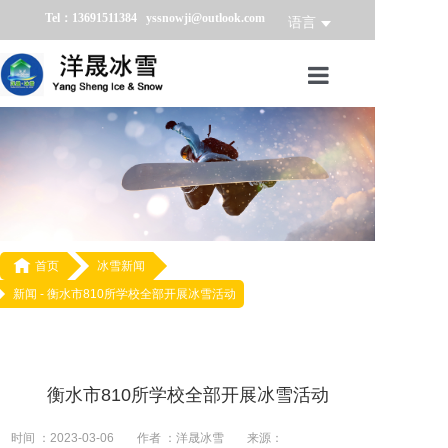
Tel：13691511384 yssnowji@outlook.com
语言
首页
冰雪产品
冰雪业务
冰雪案例

首页
冰雪新闻
新闻 -
衡水市810所学校全部开展冰雪活动
冰雪新闻
关于我们
衡水市810所学校全部开展冰雪活动
时间 ：2023-03-06
作者 ：洋晟冰雪
来源：