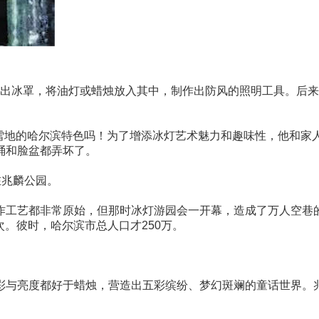
盛水冻出冰罩，将油灯或蜡烛放入其中，制作出防风的照明工具。后
天雪地的哈尔滨特色吗！为了增添冰灯艺术魅力和趣味性，他和家
桶和脸盆都弄坏了。
在兆麟公园。
作工艺都非常原始，但那时冰灯游园会一开幕，造成了万人空巷
次。彼时，哈尔滨市总人口才250万。
彩与亮度都好于蜡烛，营造出五彩缤纷、梦幻斑斓的童话世界。