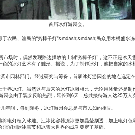
首届冰灯游园会。
民、渔民的“穷棒子灯”&mdash;&mdash;民众用木桶
农贸市场时，偶然发现路边摆放的土制“穷棒子灯”，这不正是冰
十色的冰灯艺术有了雏形。据说，为了制作冰灯，他把自家的水
尔滨市园林部门。经过研究与筹备，首届冰灯游园会的地点选定
上千盏冰灯。虽然这与后来的冰灯冰雕相比，无论用冰量还是制
游园会由于观众反响热烈，延长到6天，总共接待游人达25万人
后几年间，每到隆冬，冰灯游园会总是与市民如约相见。
地将电灯植入冰雕。江冰比容器冻冰更加晶莹剔透，加上电灯色
哈尔滨国际冰雪节和冰雪大世界的成功奠定了基础。