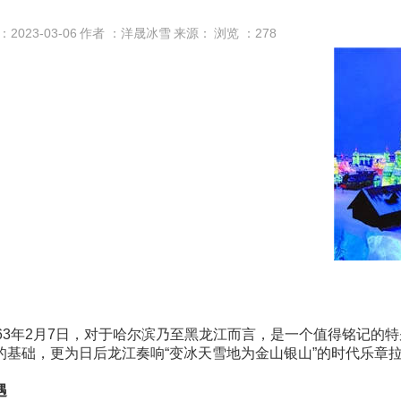
：2023-03-06
作者 ：洋晟冰雪
来源：
浏览 ：
278
963年2月7日，对于哈尔滨乃至黑龙江而言，是一个值得铭记的特
的基础，更为日后龙江奏响“变冰天雪地为金山银山”的时代乐章拉开了序幕&h
遇