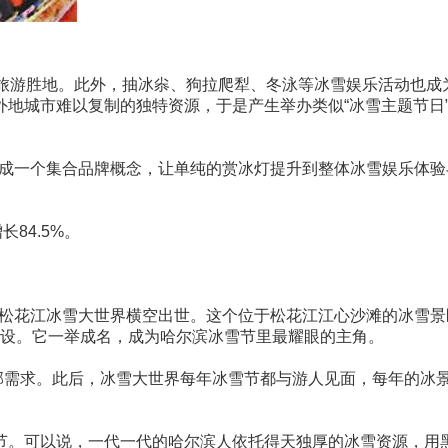
旅游胜地。此外，抽冰尜、狗拉爬犁、冬泳等冰雪娱乐活动也成
地城市难以复制的独特资源，于是产生举办类似“冰雪主题节日
包成一个集合品牌概念，让单纯的赏冰灯提升到整体冰雪娱乐体验
84.5%。
;哈尔滨松花江冰雪大世界横空出世。这个位于松花江江心沙滩的冰雪景
工人参加建设。它一举成名，成为哈尔滨冰雪节里最耀眼的主角。
卡的全部需求。此后，冰雪大世界每年冰雪节都与游人见面，每年的冰
节。可以说，一代一代的哈尔滨人依托得天独厚的冰雪资源，用