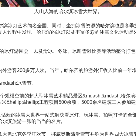
人山人海的哈尔滨冰雪大世界。
哈尔滨冰灯艺术闻名全国。同时，坐拥冰雪资源的哈尔滨也是冬季
友人过程中发现，哈尔滨的冰灯以及丰富多彩的冰雪文化运动是外
原有的冰灯游园会，以及滑冰、冬泳、冰雕雪雕比赛等活动整合打
游客200多万人次。当年，哈尔滨的旅游外汇收入比前一年增长
dash;冰雪节。
一个规模空前的超大型冰雪艺术精品景区&mdash;&mdash
hellip;&hellip;工程项目500余项，5000余名建筑
ellip;童话般的冰雪大世界一站式解决看冰灯、玩冰雪、拍照打
哈尔滨旅游一张响当当的名片。
拿大魁北克冬季狂欢节、挪威奥斯陆滑雪节并称为世界四大冰雪