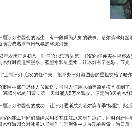
一届冰灯游园会的诞生，有一段鲜为人知的轶事。哈尔滨冰灯起源于农
渐演变成增添节日气氛的冰冻灯笼。
963年农历正月初八，时任哈尔滨市委第一书记的任仲夷在视察
制冰灯时倒进黑墨水、蓝墨水和红墨水，让冰灯有了色彩，五光
到“土制冰灯”启发的任仲夷，把举办冰灯游园会的重担交给了哈
哈市园林部门退休人员回忆，当时人们用水桶等简单模具冻制了
。3到5分钱的门票，第一天就涌入5万名观众。原定为3天的冰灯
一届冰灯游园会的成功，让冰灯逐渐成为哈尔滨冬季“标配”。此
尔滨的能工巧匠们陆续采用松花江江冰来制作冰灯，同时创新性
园冰灯游园会对冰雕冰景制作与景观集中式展现的摸索，为日后