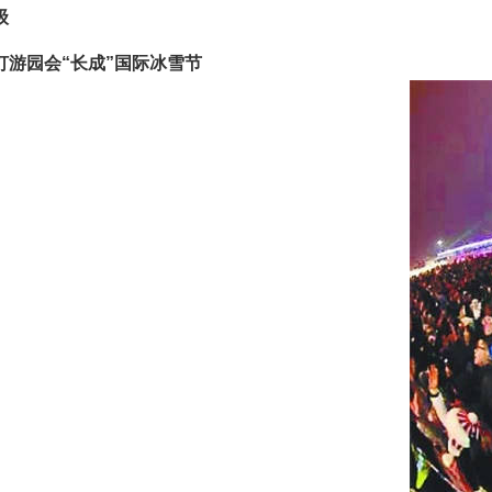
级
灯游园会“长成”国际冰雪节