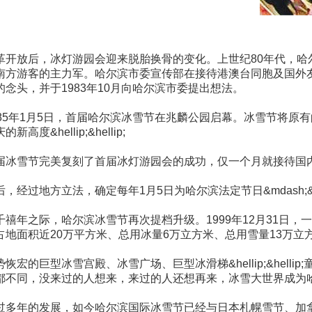
革开放后，冰灯游园会迎来脱胎换骨的变化。上世纪80年代，
南方游客的主力军。哈尔滨市委宣传部在接待港澳台同胞及国外
的念头，并于1983年10月向哈尔滨市委提出想法。
985年1月5日，首届哈尔滨冰雪节在兆麟公园启幕。冰雪节将
的新高度&hellip;&hellip;
届冰雪节完美复刻了首届冰灯游园会的成功，仅一个月就接待国内外
后，经过地方立法，确定每年1月5日为哈尔滨法定节日&mdash;&m
千禧年之际，哈尔滨冰雪节再次提档升级。1999年12月31日，
占地面积近20万平方米、总用冰量6万立方米、总用雪量13万立方米&
势恢宏的巨型冰雪宫殿、冰雪广场、巨型冰滑梯&hellip;&h
都不同，没来过的人想来，来过的人还想再来，冰雪大世界成为
过多年的发展，如今哈尔滨国际冰雪节已经与日本札幌雪节、加