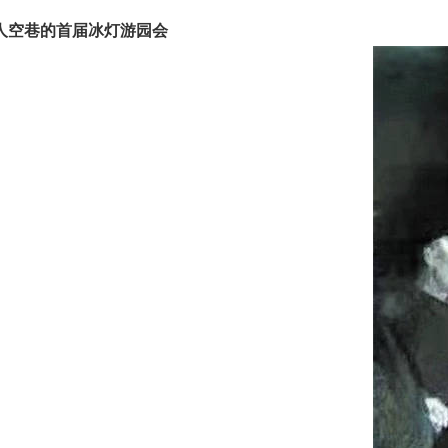
人空巷的首届冰灯游园会