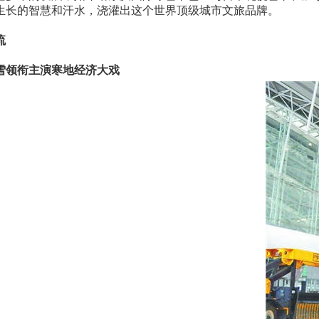
生长的智慧和汗水，浇灌出这个世界顶级城市文旅品牌。
流
雪领衔主演寒地经济大戏