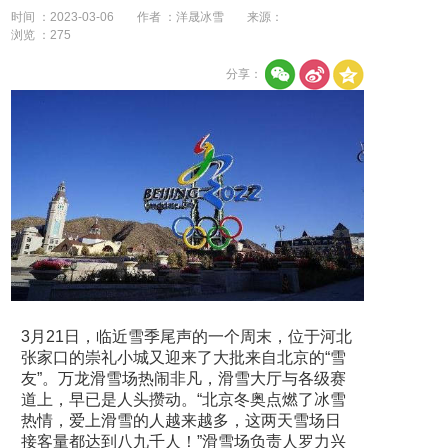
时间 ：2023-03-06
作者 ：洋晟冰雪
来源：
浏览 ：
275
分享：
3月21日，临近雪季尾声的一个周末，位于河北
张家口的崇礼小城又迎来了大批来自北京的“雪
友”。万龙滑雪场热闹非凡，滑雪大厅与各级赛
道上，早已是人头攒动。“北京冬奥点燃了冰雪
热情，爱上滑雪的人越来越多，这两天雪场日
接客量都达到八九千人！”滑雪场负责人罗力兴