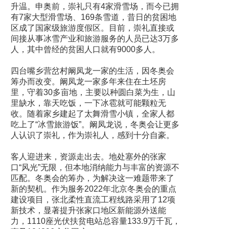
升温。申奥前，崇礼只有4家滑雪场，而今已拥
有7家大型滑雪场、169条雪道，昔日的贫困地
区成了国家级旅游度假区。目前，崇礼直接或
间接从事冰雪产业和旅游服务的人员已达3万多
人，其中曾经的贫困人口就有9000多人。
四台嘴乡营岔村阚凤龙一家的生活，因冬奥会
筹办而改变。阚凤龙一家多年来住在土坯房
里，守着30多亩地，主要以种圆白菜为生，山
里缺水，靠天吃饭，一下冰雹就可能颗粒无
收。随着家乡建起了太舞滑雪小镇，全家人都
吃上了“冰雪旅游饭”。阚凤龙说，冬奥会让更多
人认识了崇礼，作为崇礼人，感到十分自豪。
客人迎进来，资源走出去。地处塞外的张家
口“风光”无限，但本地消纳能力与丰富的资源不
匹配。冬奥会的筹办，为解决这一难题带来了
新的契机。作为服务2022年北京冬奥会的重点
建设项目，张北柔性直流工程线路采用了12项
新技术，显著提升张家口地区新能源外送能
力，1110座光伏扶贫电站总容量133.9万千瓦，