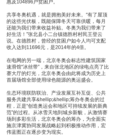
惠及104896户贫困户。
共享冬奥机遇，就是拥抱美好未来。“有了屋顶
的这些光伏板，既能保障冬天可靠供暖，每月
还能为我们带来收益补贴。冬奥为我们带来了
好生活！”张北县小二台镇德胜村村民王登云
说。在德胜村，曾经的贫困户如今人均可支配
收入达到11696元，是2014年的4倍。
在电网的另一端，北京冬奥会标志性建筑国家
速滑馆“冰丝带”，来自张北地区的绿电点亮了比
赛大厅的灯光，北京冬奥会由此将成为历史上
首届场馆全部使用绿色能源的奥运盛会。
生态环境联防联治、产业发展互补互促、公共
服务共建共享&hellip;&hellip;筹办冬奥会的过
程，正是“创造奥运会和地区可持续发展的新典
范”的过程。从冰雪天地到城乡新貌，从激情赛
场到多彩生活，北京冬奥会的筹办，为全面实
施京津冀协同发展战略起到积极推动作用，宏
伟蓝图正在逐步变为现实。