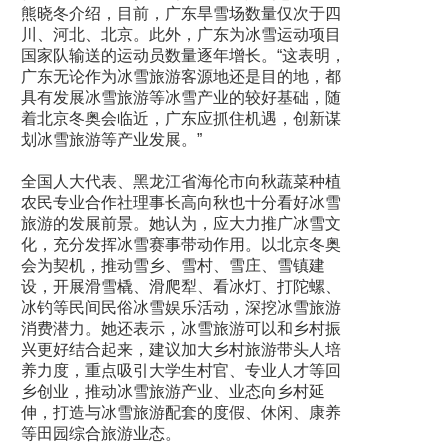
熊晓冬介绍，目前，广东旱雪场数量仅次于四
川、河北、北京。此外，广东为冰雪运动项目
国家队输送的运动员数量逐年增长。“这表明，
广东无论作为冰雪旅游客源地还是目的地，都
具有发展冰雪旅游等冰雪产业的较好基础，随
着北京冬奥会临近，广东应抓住机遇，创新谋
划冰雪旅游等产业发展。”
全国人大代表、黑龙江省海伦市向秋蔬菜种植
农民专业合作社理事长高向秋也十分看好冰雪
旅游的发展前景。她认为，应大力推广冰雪文
化，充分发挥冰雪赛事带动作用。以北京冬奥
会为契机，推动雪乡、雪村、雪庄、雪镇建
设，开展滑雪橇、滑爬犁、看冰灯、打陀螺、
冰钓等民间民俗冰雪娱乐活动，深挖冰雪旅游
消费潜力。她还表示，冰雪旅游可以和乡村振
兴更好结合起来，建议加大乡村旅游带头人培
养力度，重点吸引大学生村官、专业人才等回
乡创业，推动冰雪旅游产业、业态向乡村延
伸，打造与冰雪旅游配套的度假、休闲、康养
等田园综合旅游业态。