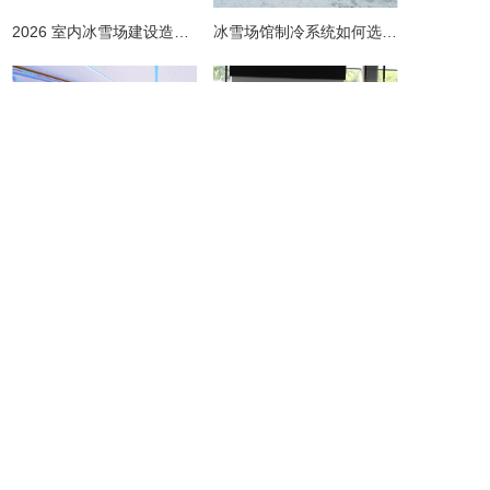
2026 室内冰雪场建设造价全解析 | 预算明细 + 避坑指南
冰雪场馆制冷系统如何选择更节能？从设计到运维的全链路节能指南
​想建室内冰雪场馆？这些避坑指南请收好！
北京洋晟冰雪科技有限公司扎根首都北京，是国内领先的室内冰雪场馆建设一站式服务商。
主营产品
业务板块
冰雪案例
冰雪新闻
联系我们
网站地图
地址：北京市顺义区联东U谷科技园10-403
联系人：李先生
手机：13691511384