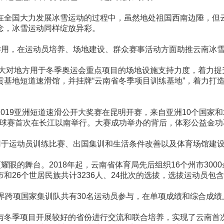
在全国大力发展冰雪运动的过程中，虽然地处祖国西南边陲，但
念，冰雪运动同样绽放异彩。
作用，在运动员培养、场地建设、群众赛事活动方面助推云南冰
加大对地方用于冬季奥运会重点项目的场地设施支持力度，着力
贡基地短道速滑馆，并挂牌“云南省冬季项目训练基地”，着力打
019亚洲短道速滑公开大奖赛在昆明开赛，来自亚洲10个国家和
国冰球赛首次在长江以南举行。大赛成功举办的背后，体彩公益金
用于运动员训练比赛、出国集训和生活条件改善以及体育场馆建
耀眼的舞台。2018年起，云南省体育局先后组织16个州市30
26个世居民族共计3236人、24批次的选拔，选拔运动员包含
南省跨界跨项国家集训队共有30名运动员参与，在单项成绩和综合成
季项目开展较好的省份进行交流和联合培养，实现了云南首次参加