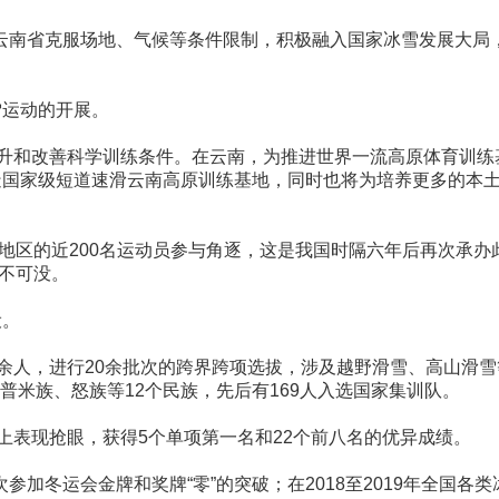
云南省克服场地、气候等条件限制，积极融入国家冰雪发展大局
雪运动的开展。
提升和改善科学训练条件。在云南，为推进世界一流高原体育训练
造国家级短道速滑云南高原训练基地，同时也将为培养更多的本
地区的近200名运动员参与角逐，这是我国时隔六年后再次承办
功不可没。
设。
00余人，进行20余批次的跨界跨项选拔，涉及越野滑雪、高山滑雪
普米族、怒族等12个民族，先后有169人入选国家集训队。
绩上表现抢眼，获得5个单项第一名和22个前八名的优异成绩。
冬运会金牌和奖牌“零”的突破；在2018至2019年全国各类