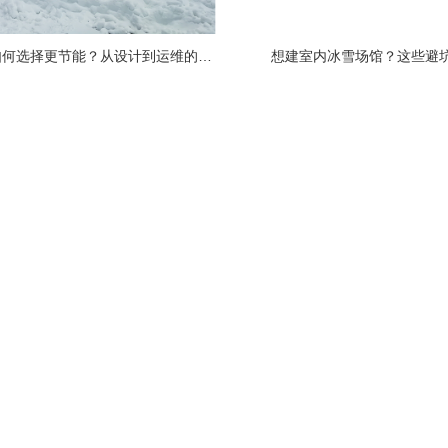
冰雪场馆制冷系统如何选择更节能？从设计到运维的全链路节能指南
​想建室内冰雪场馆？这些避