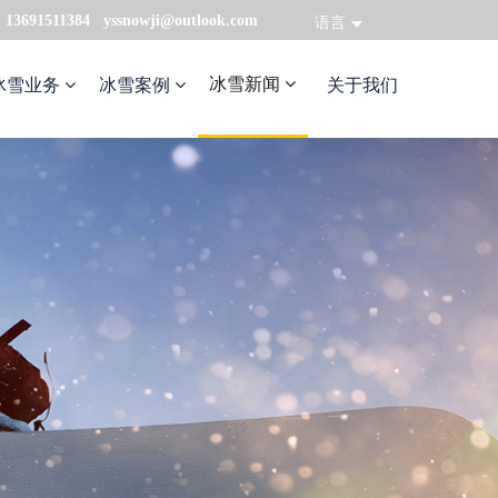
：13691511384 yssnowji@outlook.com
语言
冰雪新闻
冰雪业务
冰雪案例
关于我们