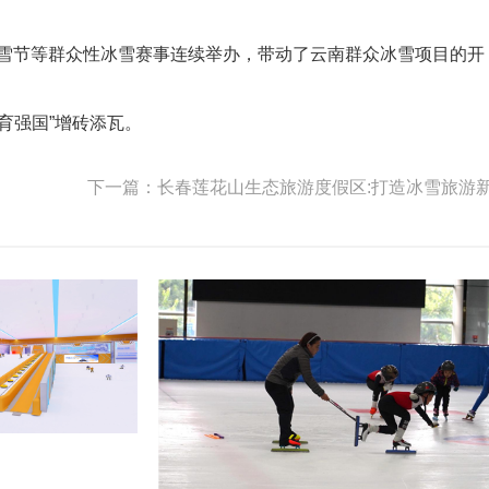
滑雪节等群众性冰雪赛事连续举办，带动了云南群众冰雪项目的开
育强国”增砖添瓦。
下一篇：长春莲花山生态旅游度假区:打造冰雪旅游