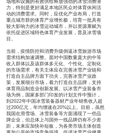
场地和设施的有效供给释放强劲的冰雪消费潜
力，特别是更好满足本地区民众对体育休闲活
动的消费需求。同时，应优化产业布局，打造
重点城市群的体育产业增长极，培育一批具有
较大影响力的冰雪运动城市，并以资源禀赋为
依托促进区域特色体育产业发展，普及冰雪项
目。
当前，疫情防控和消费升级倒逼冰雪旅游市场
需求结构加速调整。面对中国数量庞大的中等
收入群体以及该群体多元化、个性化、定制化
的市场需求，有关主体应在完善冰雪产业链和
打造自主品牌方面下功夫，完善冰雪产业政
策，发展细分市场，着力打造自主品牌，支持
体育用品制造业创新发展。以冰雪产业装备市
场为例，国家多部门印发的计划文件中预计，
到2022年中国冰雪装备器材产业年销售收入超
过200亿元，年均增速在20%以上。目前，虽然
我国在滑雪场、冰雪装备等方面涌现了一些品
牌企业，但总体上与国外一线品牌仍有不少差
距，未来应加快补短板，为各类市场主体创造
更加公平的市场竞争环境，促进冰雪产业健康