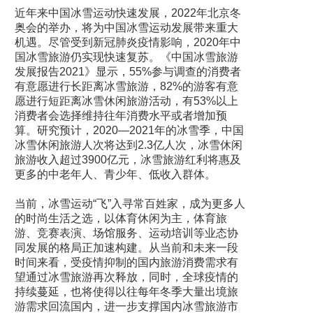
近年来中国冰雪运动快速发展，2022年北京冬
奥会的举办，将为中国冰雪运动发展带来重大
机遇。尽管受到新冠肺炎疫情影响，2020年中
国冰雪旅游仍实现快速复苏。《中国冰雪旅游
发展报告2021》显示，55%参与调查的消费者
有意愿进行长距离冰雪旅游，82%的游客有意
愿进行短距离冰雪休闲旅游活动，有53%以上
消费者会选择维持往年消费水平或者增加预
算。研究预计，2020—2021年的冰雪季，中国
冰雪休闲旅游人次将达到2.3亿人次，冰雪休闲
旅游收入超过3900亿元，冰雪旅游红利将惠及
更多的中老年人、青少年、低收入群体。
当前，冰雪运动“飞”入寻常百姓家，成为更多人
的时尚生活之选，以体育休闲为主，体育旅
游、竞赛表演、场馆服务、运动培训等业态协
同发展的格局正加速构建。从当前和未来一段
时间来看，受疫情抑制的国内旅游消费需求有
望通过冰雪旅游再次释放，同时，全球疫情的
持续蔓延，也将使得以往每年冬季大量出境旅
游需求回流国内，进一步支撑国内冰雪旅游市