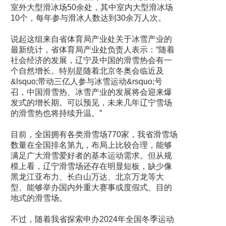
室外大型滑冰场50余处，其中室内大型滑冰场
10个，每年参与滑冰人数达到30余万人次。
说起这组来自省体育局产业处关于冰雪产业的
最新统计，省体育局产业处负责人表示：“随着
社会经济的发展，辽宁及中国的滑雪热会有一
个自然增长。特别是随着北京冬奥会临近及
&lsquo;带动三亿人参与冰雪运动&rsquo;号
召，中国滑雪热、冰雪产业的发展将会迎来爆
发式的增长期。可以预见，未来几年辽宁雪场
的滑雪热也将持续升温。”
目前，全国拥有各类滑雪场770家，我省滑雪场
数量在全国排名第九，布局上比较合理，能够
满足广大滑雪爱好者的基本运动需求。但从规
模上看，辽宁滑雪场还存在明显短板，缺少像
黑龙江亚布力、长白山万达、北京万龙等大
型、能够举办国内外重大赛事或度假式、目的
地式的滑雪场。
不过，随着我省探索申办2024年全国冬季运动