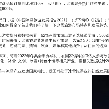
游商品预订量同比涨110%，元旦期间，冰雪游是热门旅游主题，
超600%。
月5日，据《中国冰雪旅游发展报告2021》（以下简称《报告》）
业如何掘金？首先我们得了解一下冰雪旅游市场特点和发展趋势
出游类型分布数据来看，62%冰雪旅游出游者选择跟团游，30
行时间来看，冰雪旅游通常是中短期旅游，选择2-3天出游时长的游
交通、游览门票、购物、饮食、娱乐和其他消费；从住宿的选择
年来，随着2022年冬奥会申办成功，在国家倡导的“3亿人参
文化、冰雪+文创、冰雪+特色小镇等相关产业。据相关数据统计201
是与冰雪产业发达国家相比，我国尚处于冰雪旅游业的初级发展