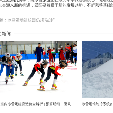
也会迎来新的机遇，景区要着眼于新的发展趋势，不断完善基础
篇：冰雪运动进校园仍须“破冰”
关新闻
2026 室内冰雪场建设造价全解析 | 预算明细 + 避坑指南