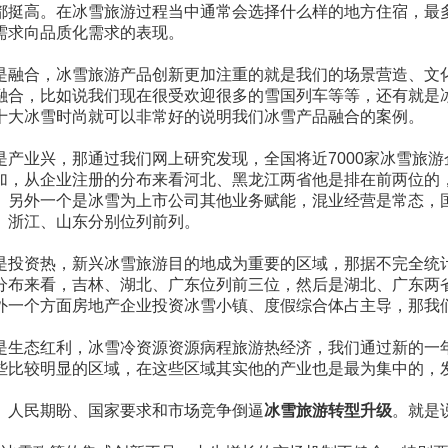
都挺高。在冰雪旅游过程当中通常会选择什么样的地方住宿，最
需求向品质化需求的表现。
是融合，冰雪旅游产品创新更加注重的就是我们的场景营造、文
融合，比如说我们现在很受欢迎很多的雪国列车等等，还有就是
十大冰雪时尚就可以非常好的说明我们冰雪产品融合的案例。
是产业兴，那通过我们网上研究发现，全国将近7000家冰雪旅游
加，从企业注册的分布来看河北、黑龙江两省他是排在前两位的，
。另外一个是冰雪为上市公司其他业务赋能，混业经营是常态，国
、浙江、山东分别位列前列。
是投资热，新兴冰雪旅游目的地成为重要的区域，那据不完全统计我们
分布来看，吉林、湖北、广东位列前三位，然后是湖北、广东两
外一个方面房地产企业投资冰雪小镇、度假综合体占主导，那我
是生态红利，冰雪冷资源资源病程旅游热经济，我们通过新的一
些比较明显的区域，在这些区域其实他的产业也是最为集中的，
、人民期盼、国家要求和市场竞争倒逼
冰雪旅游转型升级
。就是