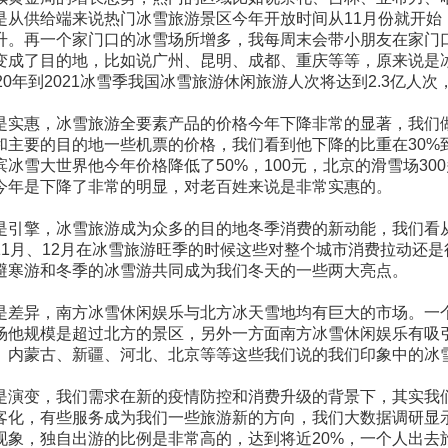
是从供给端来说热门冰雪旅游景区今年开放时间从11月份就开
升。再一个家门口的冰雪场所增多，我每周末会带小朋友在家门
变成了目的地，比如说广州、昆明、成都、重庆等等，原来说是
020年到2021冰雪季我国冰雪旅游休闲旅游人次将达到2.3亿人
是实惠，冰雪旅游全要素产品的价格今年下降非常的显著，我们
和主要的目的地一些机票的价格，我们看到他下降的比重在30%
滨冰雪大世界他今年价格降低了50%，100元，北京的滑雪场
今年是下降了非常的明显，对老百姓来说是非常实惠的。
是引擎，冰雪旅游成为众多的目的地冬季消费的新动能，我们看
11月、12月在冰雪旅游旺季的时候这些对整个城市消费拉动还
避寒游和冬季的冰雪游共同成为我们冬天的一些两大亮点。
是差异，南方冰雪休闲娱乐与北方冰天雪地均有巨大的市场。一个
场他规模是超过北方的景区，另外一方面南方冰雪休闲娱乐有吸
、内蒙古、新疆、河北、北京等等这些我们说的我们印象中的冰
是演变，我们需求在新的疫情防控和消费升级的背景下，其实我
客化，有些服务成为我们一些旅游新的方向，我们大数据调研显
现象，独自出游的比例是非常高的，达到将近20%，一个人出