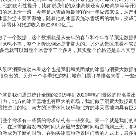
始，他的便利性提升，比如说我们的京张高铁还有京哈高铁等等开
口的冰上滑一滑，今年是冰雪旅游最便宜的一年应该来说，从产
冰雪旅游主要客源地，随着他的冰雪设施冰雪场所的增加，变成
次，冰雪休闲旅游收入超过3900亿元。
做了一个数据，这个数据就是从去年的春节和今年春节预定数据
到50%不等，整个下降比例还是非常大的。另外从景区来看不
300多元就可以滑整个冰雪季三个多月，其实整个价格还是非常
从景区消费拉动来看这个也是我们和美团做的冰雪与消费大数据的
是很突出的。另外一个冬季旅游热门城市门票订单排名来看，一
就是我们通过统计全国的2019年到2020年热门景区的排名
引力，北方的冰天雪地也有巨大的市场，我们做了消费大数据调
雪旅游目的地，南方的冰雪休闲娱乐与北方的冰天雪地均具有巨
们整个需求有一些新的需求结构有一些变化。第一个就是我们的
示，在冰雪旅游发布的时间大家最想去的时间就是两到三天，参
去旅游成为了新的时尚。在购买冰雪旅游景区门票的方式上，最多