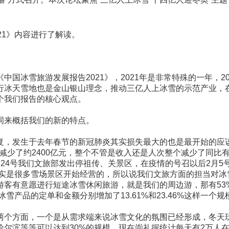
21》内容进行了解读。
国冰雪旅游发展报告2021》，2021年是非常特殊的一年，20
行冰天雪地也是金山银山理念，推动三亿人上冰雪的示范产业，
个我们报告的核心观点。
词来概括我们的新的特点。
，发生于去年春节的新冠肺炎其实损失最大的也是最开始的应该就
比减少了约2400亿元，整个不管是收入还是人次整个减少了同比
4号我们文旅部发出停祖传、关景区，在疫情的号召以后2月5号
其实是很多雪场景区开始经营的，所以说我们文旅方面的担当对
的游客有意愿进行短途冰雪休闲旅游，就是我们的周边游，那有5
雪产品的定单和金额分别增加了13.61%和23.46%这样一个规
两个方面，一个是从需求端来说冰雪文化的氛围已经形成，冬天
哈尔滨等等可以达到30%的规模，现在崇礼据统计每天有2万人