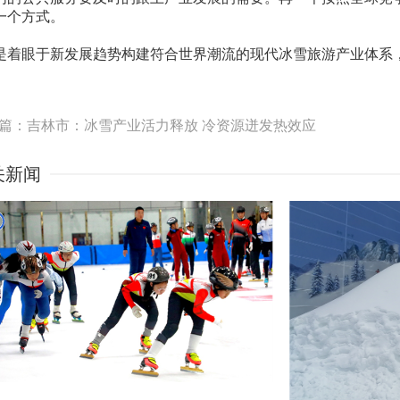
一个方式。
是着眼于新发展趋势构建符合世界潮流的现代冰雪旅游产业体系
。
篇：吉林市：冰雪产业活力释放 冷资源迸发热效应
关新闻