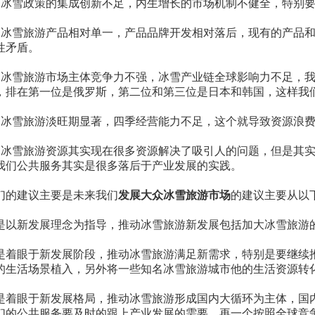
、冰雪政策的集成创新不足，内生增长的市场机制不健全，特别
、冰雪旅游产品相对单一，产品品牌开发相对落后，现有的产品
性矛盾。
、冰雪旅游市场主体竞争力不强，冰雪产业链全球影响力不足，
，排在第一位是俄罗斯，第二位和第三位是日本和韩国，这样我
、冰雪旅游淡旺期显著，四季经营能力不足，这个就导致资源浪
、冰雪旅游资源其实现在很多资源解决了吸引人的问题，但是其
我们公共服务其实是很多落后于产业发展的实践。
们的建议主要是未来我们
发展大众冰雪旅游市场
的建议主要从以
是以新发展理念为指导，推动冰雪旅游新发展包括加大冰雪旅游
是着眼于新发展阶段，推动冰雪旅游满足新需求，特别是要继续
的生活场景植入，另外将一些知名冰雪旅游城市他的生活资源转
是着眼于新发展格局，推动冰雪旅游形成国内大循环为主体，国
们的公共服务要及时的跟上产业发展的需要。再一个按照全球竞