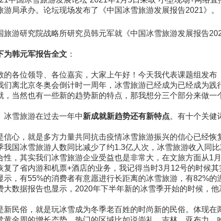
旅游局承办。论坛现场发布了《中国冰雪旅游发展报告2021》。
国旅游研究院战略所研究员韩元军就《中国冰雪旅游发展报告20
下为韩元军报告全文
：
敬的各位领导、各位嘉宾，大家上午好！今天我代表课题组发布《中
我们离北京冬奥会倒计时一周年，冰雪旅游已经成为已经成为践
就，当然也有一些新的趋势新的特点，那我想分三个部分来做一
、冰雪旅游在过去一年中
新成就新趋势还有新特点
。有十个关健
是信心，就是多方力量共同抗击疫情冰雪旅游振兴的信心已经恢复
季我国冰雪旅游人数同比减少了约1.3亿人次，冰雪旅游收入同
合性，其实我们冰雪旅游企业受益也是非常大，在文旅方面从1月2
恢复了省内游和机票+酒店的业务，我记得当时3月12号的时候
显示，有55%的消费者有意愿进行长距离的冰雪旅游，有82%
费大数据报告也显示，2020年下半年新的冰雪季开始的时候，他冰
是新民俗，就是玩冰雪成为冬季老百姓的时尚新的民俗。体现在
续黄金周的增长态势，热门的区域比如说崇礼、吉林、亚布力、