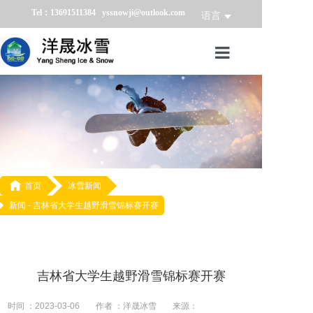
Tel：13691511384 yssnowji@outlook.com
语言
首页
冰雪产品
冰雪业务
冰雪案例

首页
冰雪新闻
新闻 -
吉林省大学生越野滑雪锦标赛开赛
冰雪新闻
关于我们
吉林省大学生越野滑雪锦标赛开赛
时间 ：2023-03-06
作者 ：洋晟冰雪
来源：