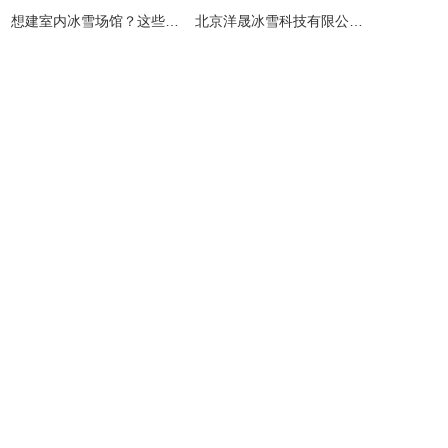
​想建室内冰雪场馆？这些避坑指南请收好！
北京洋晟冰雪科技有限公司扎根首都北京，是国内领先的室内冰雪场馆建设一站式服务商。