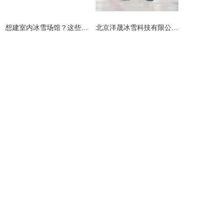
​想建室内冰雪场馆？这些避坑指南请收好！
北京洋晟冰雪科技有限公司扎根首都北京，是国内领先的室内冰雪场馆建设一站式服务商。
主营产品
业务板块
冰雪案例
冰雪新闻
联系我们
网站地图
地址：北京市顺义区联东U谷科技园10-403
联系人：李先生