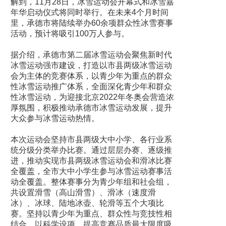
解到，11月28日，冰雪运动会开幕式和冰雪嘉
年华启动仪式将同时举行。在未来4个月时间
里，承德市将陆续举办60余项群众性冰雪赛事
活动，预计将吸引100万人参与。
据介绍，承德市第二届冰雪运动会聚焦新时代
冰雪运动强市建设，打造以市县两级冰雪运动
会为主体的竞赛体系，以青少年为重点的群众
性冰雪运动推广体系，全面深化青少年和群众
性冰雪运动，为迎接北京2022年冬奥会营造浓
厚氛围，积极推动承德市冰雪运动发展，提升
大众参与冰雪运动热情。
本次运动会坚持市县两级大中小学、各行业系
统分级分类举办比赛。通过层层办赛、逐级推
进，推动实现市县两级冰雪运动会和滑冰比赛
全覆盖，全市大中小学生参与冰雪运动赛事活
动全覆盖。整体赛事分为青少年组和社会组，
共设置滑雪（高山滑雪）、滑冰（速度滑
冰）、冰球、陆地冰壶、轮滑等五个大项比
赛。坚持以青少年为重点、群众性与竞技性相
结合，以科学设项、提高竞赛品质最大限度吸