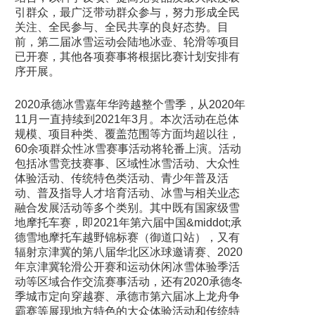
引群众，最广泛带动群众参与，努力形成全民
关注、全民参与、全民共享的良好态势。目
前，第二届冰雪运动会陆地冰壶、轮滑等项目
已开赛，其他各项赛事将根据比赛计划安排有
序开展。
2020承德冰雪嘉年华跨越整个雪季，从2020年
11月一直持续到2021年3月。本次活动在总体
规模、项目种类、覆盖范围等方面均超以往，
60余项群众性冰雪赛事活动将轮番上演。活动
包括冰雪竞技赛事、区域性冰雪活动、大众性
体验活动、传统特色类活动、青少年普及活
动、普及指导人才培育活动、冰雪与相关业态
融合发展活动等多个类别。其中既有国家级雪
地摩托车赛，即2021年第六届中国&middot;承
德雪地摩托车越野锦标赛（御道口站），又有
辐射京津冀的第八届华北区冰球邀请赛、2020
年京津冀轮滑公开赛和运动休闲冰雪体验季活
动等区域合作交流赛事活动，还有2020承德冬
季城市定向穿越赛、承德市第六届冰上龙舟争
霸赛等展现地方特色的大众体验活动和传统特