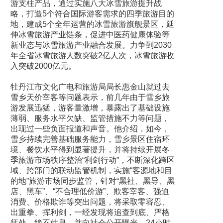
游支柱产品，通过实施八大冰雪旅游提升战
略，打造5个符合国际游客需求的四季旅游目的
地，建成5个全年运营的冰雪旅游旗舰景区，延
伸冰雪旅游产业链条，促进中医药健康体验等
新业态与冰雪旅游产业融合发展。力争到2030
年全省冰雪旅游人数突破2亿人次，冰雪旅游收
入突破2000亿元。
牡丹江市文化广电和旅游局局长惠金山就过去
雪乡天价宰客等问题表示，前几年由于雪乡旅
游发展迅猛，游客量激增，暴露出了基础设施
薄弱、服务水平欠缺、监管措施不力等问题，
出现过一些负面报道和声音。他介绍，如今，
雪乡持续完善基础服务能力，雪乡景区住宿环
境、餐饮水平得到显著提升，并将持续开展冬
季旅游市场秩序整治“利剑行动”，不断深化跨区
域、跨部门的联动监管机制，实施“客源地和目
的地”旅游市场同步监管，针对“黑社、黑导、黑
店、黑车”、“不合理低价游”、欺客宰客、强迫
消费、价格欺诈等突出问题，将采取零容忍、
出重拳、挥利剑，一经发现将追查到底、严格
惩处、绝不姑息，并向社会公开曝光，24小时