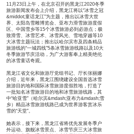
11月23日上午，在北京召开的黑龙江2020冬季
旅游新闻发布会上介绍，黑龙江将以“冰雪之冠
&middot;童话龙江”为主题，推出以冰雪大世
界、太阳岛雪雕博览会、亚布力滑雪旅游度假
区、中国雪乡等15个冰雪旅游必到必游点；极
致滑雪、冰雪艺术、冰雪风光、雪地穿越等10
大冰雪主题玩法；推出以哈尔滨市及四条精品
旅游线的“一城四线”5条冰雪旅游线路以及10大
冬季旅游节庆活动，为广大游客奉上精美绝伦
的冰雪童话奇观。
黑龙江省文化和旅游厅党组书记、厅长张丽娜
介绍，近年来，黑龙江围绕建设全国首选冰雪
旅游目的地和国际冰雪旅游度假胜地，打造了
一批知名冰雪旅游目的地和冰雪旅游线路，其
中“哈亚雪”（哈尔滨&mdash;亚布力&mdash;雪
乡）精品冰雪旅游线路已成为世界游客赏冰乐
雪的“天堂”。
她表示，接下来，黑龙江省将优先发展冬季户
外运动、旗舰冰雪景点、冰雪节庆三大冰雪旅