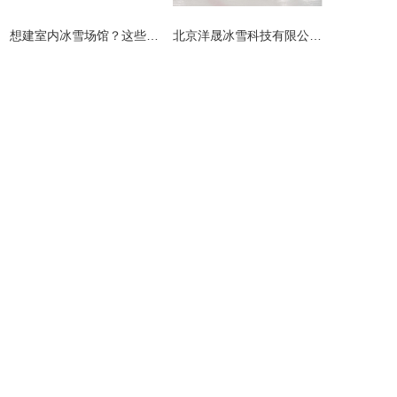
​想建室内冰雪场馆？这些避坑指南请收好！
北京洋晟冰雪科技有限公司扎根首都北京，是国内领先的室内冰雪场馆建设一站式服务商。
主营产品
业务板块
冰雪案例
冰雪新闻
联系我们
网站地图
地址：北京市顺义区联东U谷科技园10-403
联系人：李先生