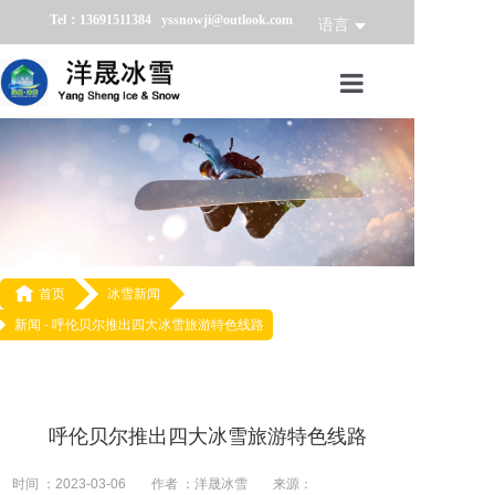
Tel：13691511384 yssnowji@outlook.com
语言
首页
冰雪产品
冰雪业务
冰雪案例

首页
冰雪新闻
新闻 -
呼伦贝尔推出四大冰雪旅游特色线路
冰雪新闻
关于我们
呼伦贝尔推出四大冰雪旅游特色线路
时间 ：2023-03-06
作者 ：洋晟冰雪
来源：