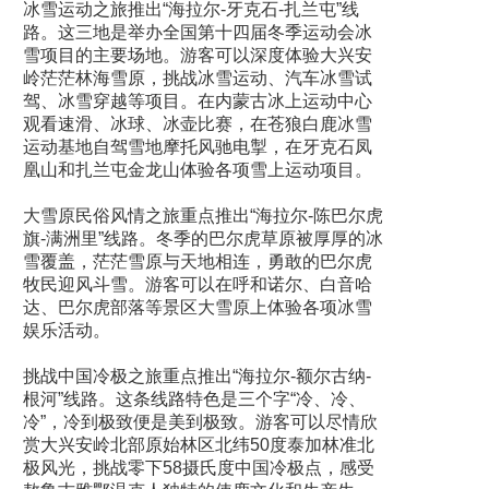
冰雪运动之旅推出“海拉尔-牙克石-扎兰屯”线
路。这三地是举办全国第十四届冬季运动会冰
雪项目的主要场地。游客可以深度体验大兴安
岭茫茫林海雪原，挑战冰雪运动、汽车冰雪试
驾、冰雪穿越等项目。在内蒙古冰上运动中心
观看速滑、冰球、冰壶比赛，在苍狼白鹿冰雪
运动基地自驾雪地摩托风驰电掣，在牙克石凤
凰山和扎兰屯金龙山体验各项雪上运动项目。
大雪原民俗风情之旅重点推出“海拉尔-陈巴尔虎
旗-满洲里”线路。冬季的巴尔虎草原被厚厚的冰
雪覆盖，茫茫雪原与天地相连，勇敢的巴尔虎
牧民迎风斗雪。游客可以在呼和诺尔、白音哈
达、巴尔虎部落等景区大雪原上体验各项冰雪
娱乐活动。
挑战中国冷极之旅重点推出“海拉尔-额尔古纳-
根河”线路。这条线路特色是三个字“冷、冷、
冷”，冷到极致便是美到极致。游客可以尽情欣
赏大兴安岭北部原始林区北纬50度泰加林准北
极风光，挑战零下58摄氏度中国冷极点，感受