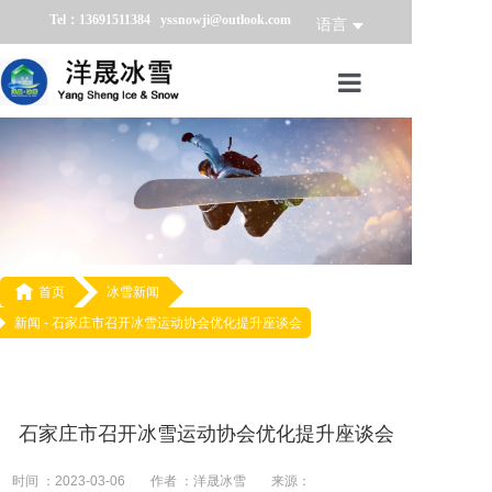
Tel：13691511384 yssnowji@outlook.com
语言
首页
冰雪产品
冰雪业务
冰雪案例

首页
冰雪新闻
新闻 -
石家庄市召开冰雪运动协会优化提升座谈会
冰雪新闻
关于我们
石家庄市召开冰雪运动协会优化提升座谈会
时间 ：2023-03-06
作者 ：洋晟冰雪
来源：