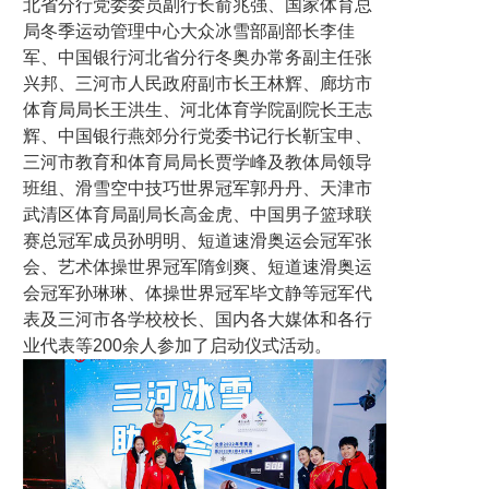
北省分行党委委员副行长俞兆强、国家体育总
局冬季运动管理中心大众冰雪部副部长李佳
军、中国银行河北省分行冬奥办常务副主任张
兴邦、三河市人民政府副市长王林辉、廊坊市
体育局局长王洪生、河北体育学院副院长王志
辉、中国银行燕郊分行党委书记行长靳宝申、
三河市教育和体育局局长贾学峰及教体局领导
班组、滑雪空中技巧世界冠军郭丹丹、天津市
武清区体育局副局长高金虎、中国男子篮球联
赛总冠军成员孙明明、短道速滑奥运会冠军张
会、艺术体操世界冠军隋剑爽、短道速滑奥运
会冠军孙琳琳、体操世界冠军毕文静等冠军代
表及三河市各学校校长、国内各大媒体和各行
业代表等200余人参加了启动仪式活动。