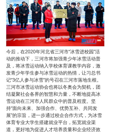
今后，在2020年河北省三河市“冰雪进校园”活
动的推动下，三河市将加强青少年冰雪活动普
及，将冰雪运动纳入学校体育课教学内容，激
发青少年学生参与冰雪运动的热情，让习总书
记“3亿人参与冰雪”的号召在三河市落地生根。
三河市冰雪运动协会也将以冬奥会为契机，团
结凝聚社会各界的智慧和力量，不断地提高冰
雪运动在三河市人民群众中的普及程度。坚
持“面向未来、加强合作、优势互补、共同发
展”的宗旨，进一步通过校企合作方式，为冰雪
体育专业大学生搭建就业平台，拓宽就业渠
道，更好地为促进人才培养质量和企业经济效