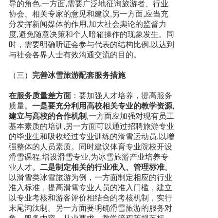
导的角色,一方面,需要广泛地征询旅游者、行业
协会、相关专家的意见和建议,另一方面,应当充
分发挥新闻媒体的作用,加大社会舆论的监督力
度,避免随意决策和个人暗箱操作的现象发生。同
时，需要明确听证会参与代表的结构比例,以达到
与社会各界人士有效沟通交流的目的。
（三）
完善冰雪旅游配套服务措施
在服务质量差方面
：要加强人才培养，提高服务
质量。
一是要充分利用高校相关专业的教学资源,
建立与高校的合作机制
,一方面应加强对现有员工
基本素质的培训,另一方面可以通过招聘旅游专业
的毕业生和吸收经过专业训练的滑雪运动员,以增
强整体的人员素质。同时建议体育专业院校开设
滑雪课程,增设滑雪专业,为冰雪旅游产业培养专
业人才。
二是制定相关的行业准入、管理标准
。
以滑雪类冰雪旅游为例，一方面制定相应的行业
准入标准，提高滑雪专业人员的准入门槛，建立
以专业考核和游客评价相结合的考核机制，实行
末尾淘汰制。另一方面要明确滑雪旅游的服务对