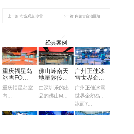
上一篇: 行业观点|冰雪运动消费结构不断升级，对运动器材装备提出更高要求
下一篇: 内蒙古自治区组织“冰雪进校园”主题活动
经典案例
重庆福星岛
佛山岭南天
广州正佳冰
冰雪FO...
地星际传...
雪世界企...
重庆福星岛室
由深圳乐的出
广州正佳冰雪
内...
品的佛山M...
世界企鹅岛，
冰面7...