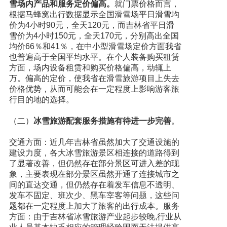
雪场内产品和服务定价偏高。
就门票价格而言，
根据马蜂窝出行数据显示全国滑雪场平日滑雪均
价为4小时90元，全天120元，而吉林省平日滑
雪价为4小时150元，全天170元，分别高出全国
均价66％和41％，在中小型滑雪场定价方面我省
也普遍高于全国平均水平。在个人装备购买租赁
方面，场内设备租赁和购买价格偏高，动辄上
万。偏高的定价，使我省在滑雪旅游项目上失去
价格优势，从而可能会在一定程度上影响游客旅
行目的地的选择。
（二）
冰雪旅游配套服务措施有待进一步完善
。
交通方面：近几年吉林省虽然加大了交通设施的
建设力度，各大冰雪旅游景区相连接的道路得到
了显著改善，但仍然存在部分景区可进入差的现
象，主要表现在部分景区虽然开通了连接城市之
间的直达交通，但仍然存在着发车信息不透明、
发车不固定、班次少、黑车宰客等问题，这些问
题都在一定程度上加大了旅客的出行成本。服务
方面：由于吉林省冰雪旅游产业起步较晚,行业从