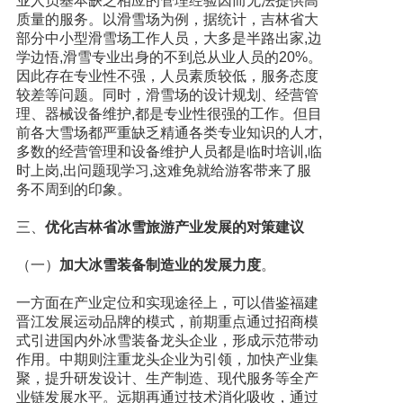
业人员基本缺乏相应的管理经验因而无法提供高
质量的服务。以滑雪场为例，据统计，吉林省大
部分中小型滑雪场工作人员，大多是半路出家,边
学边悟,滑雪专业出身的不到总从业人员的20%。
因此存在专业性不强，人员素质较低，服务态度
较差等问题。同时，滑雪场的设计规划、经营管
理、器械设备维护,都是专业性很强的工作。但目
前各大雪场都严重缺乏精通各类专业知识的人才,
多数的经营管理和设备维护人员都是临时培训,临
时上岗,出问题现学习,这难免就给游客带来了服
务不周到的印象。
三、
优化吉林省冰雪旅游产业发展的对策建议
（一）
加大冰雪装备制造业的发展力度
。
一方面在产业定位和实现途径上，可以借鉴福建
晋江发展运动品牌的模式，前期重点通过招商模
式引进国内外冰雪装备龙头企业，形成示范带动
作用。中期则注重龙头企业为引领，加快产业集
聚，提升研发设计、生产制造、现代服务等全产
业链发展水平。远期再通过技术消化吸收，通过