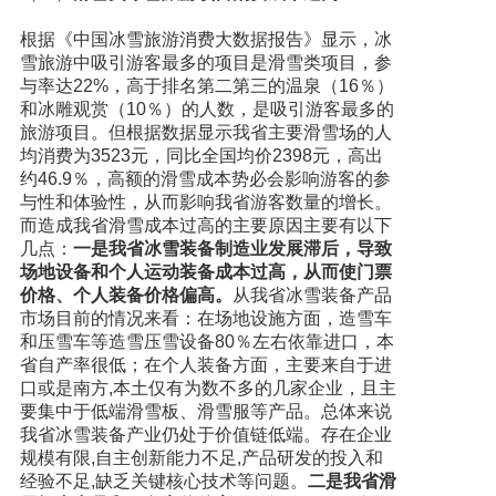
根据《中国冰雪旅游消费大数据报告》显示，冰
雪旅游中吸引游客最多的项目是滑雪类项目，参
与率达22%，高于排名第二第三的温泉（16％）
和冰雕观赏（10％）的人数，是吸引游客最多的
旅游项目。但根据数据显示我省主要滑雪场的人
均消费为3523元，同比全国均价2398元，高出
约46.9％，高额的滑雪成本势必会影响游客的参
与性和体验性，从而影响我省游客数量的增长。
而造成我省滑雪成本过高的主要原因主要有以下
几点：
一是我省冰雪装备制造业发展滞后，导致
场地设备和个人运动装备成本过高，从而使门票
价格、个人装备价格偏高。
从我省冰雪装备产品
市场目前的情况来看：在场地设施方面，造雪车
和压雪车等造雪压雪设备80％左右依靠进口，本
省自产率很低；在个人装备方面，主要来自于进
口或是南方,本土仅有为数不多的几家企业，且主
要集中于低端滑雪板、滑雪服等产品。总体来说
我省冰雪装备产业仍处于价值链低端。存在企业
规模有限,自主创新能力不足,产品研发的投入和
经验不足,缺乏关键核心技术等问题。
二是我省滑