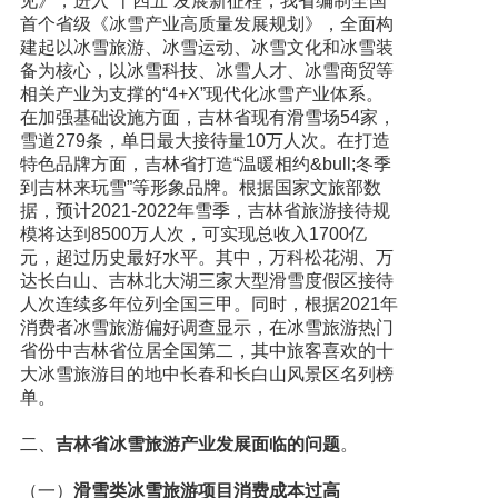
见》，进入“十四五”发展新征程，我省编制全国
首个省级《冰雪产业高质量发展规划》，全面构
建起以冰雪旅游、冰雪运动、冰雪文化和冰雪装
备为核心，以冰雪科技、冰雪人才、冰雪商贸等
相关产业为支撑的“4+X”现代化冰雪产业体系。
在加强基础设施方面，吉林省现有滑雪场54家，
雪道279条，单日最大接待量10万人次。在打造
特色品牌方面，吉林省打造“温暖相约&bull;冬季
到吉林来玩雪”等形象品牌。根据国家文旅部数
据，预计2021-2022年雪季，吉林省旅游接待规
模将达到8500万人次，可实现总收入1700亿
元，超过历史最好水平。其中，万科松花湖、万
达长白山、吉林北大湖三家大型滑雪度假区接待
人次连续多年位列全国三甲。同时，根据2021年
消费者冰雪旅游偏好调查显示，在冰雪旅游热门
省份中吉林省位居全国第二，其中旅客喜欢的十
大冰雪旅游目的地中长春和长白山风景区名列榜
单。
二、
吉林省冰雪旅游产业发展面临的问题
。
（一）
滑雪类冰雪旅游项目消费成本过高