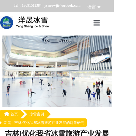
Tel：13691511384 yssnowji@outlook.com
语言
首页
冰雪产品
冰雪业务
冰雪案例
冰雪新闻
关于我们

首页
冰雪案例
新闻 -
吉林|优化我省冰雪旅游产业发展的对策研究
吉林|优化我省冰雪旅游产业发展