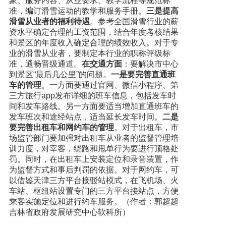
象、服务内容、从业要求、教学流程等规范标
准，编订滑雪运动的教学和服务手册。
三是提高
滑雪从业者的福利待遇
。参考全国滑雪行业的薪
资水平确定合理的工资范围，结合年度考核结果
和景区的年度收入确定合理的绩效收入。对于专
业的滑雪从业者，要制定本行业的职称评级标
准，通畅晋级通道。
在交通方面
：要解决市中心
到景区“最后几公里”的问题。
一是要完善直通班
车的管理
。一方面要通过官网、微信小程序、第
三方旅行app发布详细的班车信息，包括发车时
间和发车路线。另一方面要适当增加直通班车的
发车班次和途经站点，适当延长发车时间。
二是
要完善出租车和网约车的管理
。对于出租车，市
场监管部门要加强对出租车从业者的监督管理培
训力度，对宰客，绕路和甩单行为要进行顶格处
罚。同时，在出租车上安装定位和录音装置，作
为监督方式和事后判罚的依据。对于网约车，可
以借鉴天津三方平台接驳站模式，在飞机场、火
车站、枢纽站设置专门的三方平台接站点，方便
乘客实施定位和进行约车服务。（作者：郭超超
吉林省政府发展研究中心软科所）