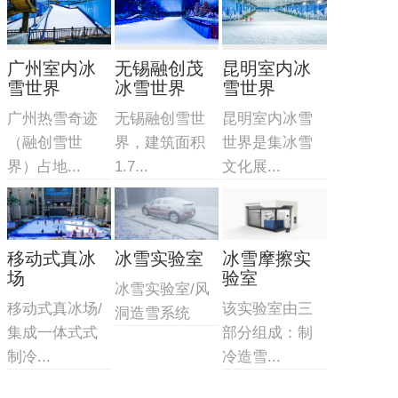
广州室内冰
无锡融创茂
昆明室内冰
雪世界
冰雪世界
雪世界
广州热雪奇迹
无锡融创雪世
昆明室内冰雪
（融创雪世
界，建筑面积
世界是集冰雪
界）占地...
1.7...
文化展...
移动式真冰
冰雪实验室
冰雪摩擦实
场
验室
冰雪实验室/风
移动式真冰场/
该实验室由三
洞造雪系统
集成一体式式
部分组成：制
制冷...
冷造雪...