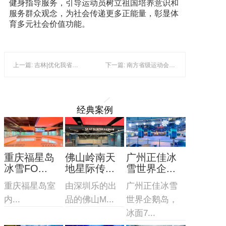
健身指导服务，引导运动员树立祖国培养意识和
服务群众观念，为社会传递更多正能量，彰显体
育多元社会价值功能。
上一篇: 吉林|优化我省冰雪旅游产业发展的对策研究
下一篇: 南方省级运动会开设冬季项目 推广普及冰雪运动 全民健身走向纵深
经典案例
重庆福星岛
佛山岭南天
广州正佳冰
冰雪FO...
地星际传...
雪世界企...
重庆福星岛室
由深圳乐的出
广州正佳冰雪
内...
品的佛山M...
世界企鹅岛，
冰面7...