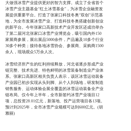
大做强冰雪产业提供更好的智力支撑。成立了全省首个
冰雪产业主题基金“红土冰雪基金”，为冰雪企业融资发
展提供重要平台。打造了张家口科技冬奥“双创”示范基
地，为全市发展冰雪产业、打造科技冬奥搭建创新创业
的新平台。今年张家口高新技术产业开发区还成功举办
了第二届河北张家口冰雪产业博览会，吸引国内外150
家展商参展，展出展品5000余件，产品遍及10多个行业
30多个种类；接待各地冰雪协会、参展商、采购商1500
余人，现场观众5万余人次。
冰雪经济所产生的红利持续释放，河北省逐步形成产业
链完整、技术先进、特色鲜明的冰雪装备制造业产业体
系。张家口高新区相关负责人表示，该区冰雪运动装备
产业园已初步实现从头到脚、从个人到场地，研发制造
销售服务、运动体验会展全覆盖的冰雪运动装备全产业
链布局。仅今年上半年，全市新签约冰雪产业项目12
项，总投资28.01亿元，新落地、投产运营项目各13项。
预计到2025年，全市冰雪产业规模可达到600亿元。(胡
雅丽)