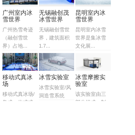
广州室内冰
无锡融创茂
昆明室内冰
雪世界
冰雪世界
雪世界
广州热雪奇迹
无锡融创雪世
昆明室内冰雪
（融创雪世
界，建筑面积
世界是集冰雪
界）占地...
1.7...
文化展...
移动式真冰
冰雪实验室
冰雪摩擦实
场
验室
冰雪实验室/风
移动式真冰场/
该实验室由三
洞造雪系统
集成一体式式
部分组成：制
制冷...
冷造雪...
主营产品
业务板块
冰雪案例
冰雪新闻
联系我们