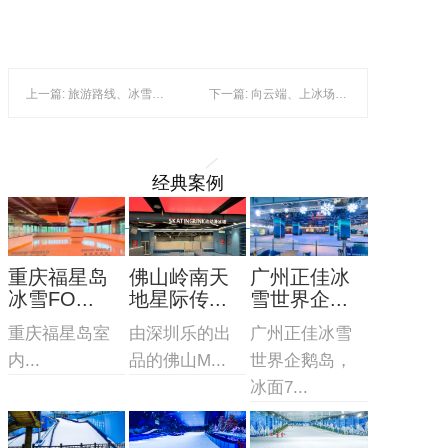
上一篇: 旅游路线、冰雪装备 ...... 黑龙江展区亮相中国旅游产业博览会
下一篇: 向云端、上冰场！延庆续写“后冬奥”的“冰雪奇缘”
经典案例
重庆福星岛
佛山岭南天
广州正佳冰
冰雪FO...
地星际传...
雪世界企...
重庆福星岛室
由深圳乐的出
广州正佳冰雪
内...
品的佛山M...
世界企鹅岛，
冰面7...