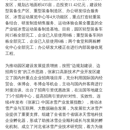
发区，规划占地面积435亩，总投资11.42亿元，建设轻
型装备生产区、重型装备制造区、办公研发综合服务
区、冰雪运动展览中心等4大功能区，重点打造轻重装
备结合、研发制造销售服务、运动体验会展全覆盖的全
产业链冰雪运动装备制造基地。目前，园区轻型装备车
间15栋全部完工，企业已入驻使用8栋；重型装备车间8
栋全部完工，企业已入驻使用6栋；两个食堂和两栋孵
化中心全部完工；办公研发大楼正在进行内部装修收尾
工程。
为推动园区建设发展提质增效，按照“边规划建设、边
招商引资”的工作思路，张家口高新技术产业开发区建
立了国内外重点企业招商项目库，充分利用国际国内经
贸会、体博会、冬博会等机会，主动与国内外客商进行
对接洽谈。出台了招商引资优惠政策，在法国等地建立
了5个招商中心，提高招商引资的针对性、实效性。连
续4年发布《张家口·中国冰雪产业发展指数》，推动冰
雪产业与互联网、大数据融合发展，为发展壮大冰雪产
业提供了重要支撑。组建了全省首个省级冰天雪地科技
企业孵化器，形成了助推冰雪企业顺利成长与发展的孵
化机制。成立了河北省冰雪产业技术研究院，着力为做