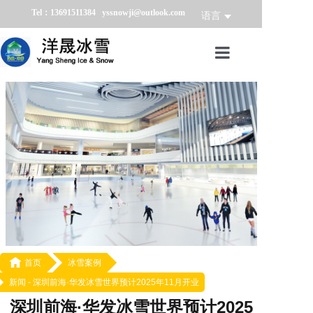
Tel：13691511384 yssnowji@outlook.com
语言
首页
冰雪产品
冰雪业务
冰雪案例
冰雪新闻
关于我们

首页
冰雪案例
新闻 -
深圳前海·华发冰雪世界预计2025年11月开业
深圳前海·华发冰雪世界预计2025