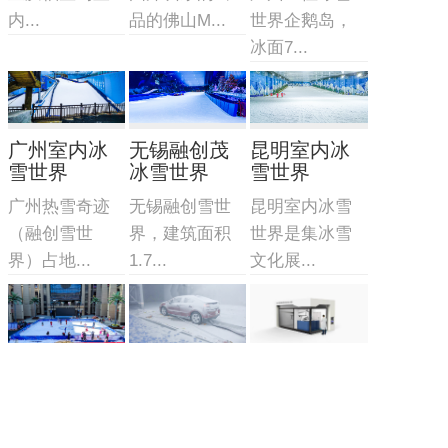
内...
品的佛山M...
世界企鹅岛，
冰面7...
广州室内冰
无锡融创茂
昆明室内冰
雪世界
冰雪世界
雪世界
广州热雪奇迹
无锡融创雪世
昆明室内冰雪
（融创雪世
界，建筑面积
世界是集冰雪
界）占地...
1.7...
文化展...
移动式真冰
冰雪实验室
冰雪摩擦实
场
验室
冰雪实验室/风
移动式真冰场/
该实验室由三
洞造雪系统
集成一体式式
部分组成：制