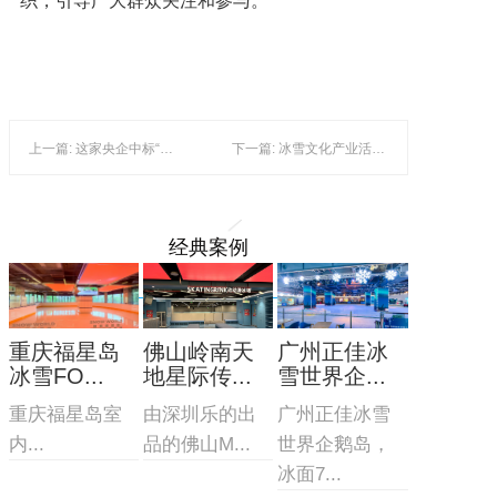
织，引导广大群众关注和参与。
上一篇: 这家央企中标“全球最大室内滑雪场项目”
下一篇: 冰雪文化产业活力十足！申办亚冬会，哈尔滨将迎来发展新起点
经典案例
重庆福星岛
佛山岭南天
广州正佳冰
冰雪FO...
地星际传...
雪世界企...
重庆福星岛室
由深圳乐的出
广州正佳冰雪
内...
品的佛山M...
世界企鹅岛，
冰面7...