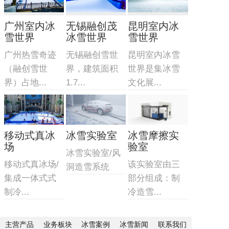
广州室内冰
无锡融创茂
昆明室内冰
雪世界
冰雪世界
雪世界
广州热雪奇迹
无锡融创雪世
昆明室内冰雪
（融创雪世
界，建筑面积
世界是集冰雪
界）占地...
1.7...
文化展...
移动式真冰
冰雪实验室
冰雪摩擦实
场
验室
冰雪实验室/风
移动式真冰场/
该实验室由三
洞造雪系统
集成一体式式
部分组成：制
制冷...
冷造雪...
主营产品
业务板块
冰雪案例
冰雪新闻
联系我们