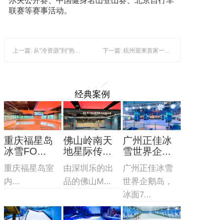
尔夫公开赛、中国健身名山登山赛、北京自行车
联赛等赛事活动。
上一篇: 从“冷资源”到“热经济”：“冰雪+”走俏春节旅游消费季
下一篇: 杭州迎来首家一站式室内滑雪场，浙江冰雪文旅深度结合
经典案例
重庆福星岛
佛山岭南天
广州正佳冰
冰雪FO...
地星际传...
雪世界企...
重庆福星岛室
由深圳乐的出
广州正佳冰雪
内...
品的佛山M...
世界企鹅岛，
冰面7...