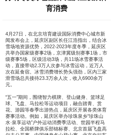
育消费
4月27日，在北京培育建设国际消费中心城市新
闻发布会上，延庆区副区长任江浩指出，结合冰
雪场地资源优势，2022-2023年度冬季，延庆区
共举办国家级赛事2场，京津冀级别赛事1场，市
级赛事5场，区级活动3场，共11场冰雪赛事活
动，直接带动2.3万人次参与冰雪运动，近万人
次在延食宿。冰雪消费增长势头强劲，区内三家
滑雪场总共接待23.3万余人次，收入6900余万
元。
“五一”期间，围绕智力棋牌、登山健身、篮球足
球、飞盘、马拉松等运动项目，融合踏青、赏
花、游园等春季出游热点，延庆区开展各类体育
赛事活动。例如，延庆区举办珍珠泉乡“珍珠山
水·泉享运动”户外运动消费季活动、世园半程马
拉松、全国桥牌俱乐部锦标赛、北京首届飞盘高