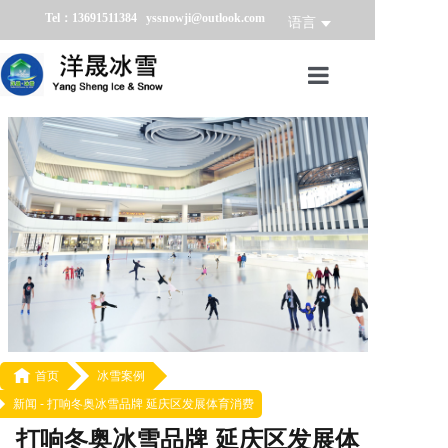
Tel：13691511384 yssnowji@outlook.com
语言
首页
冰雪产品
冰雪业务
冰雪案例
冰雪新闻
关于我们

首页
冰雪案例
新闻 -
打响冬奥冰雪品牌 延庆区发展体育消费
打响冬奥冰雪品牌 延庆区发展体