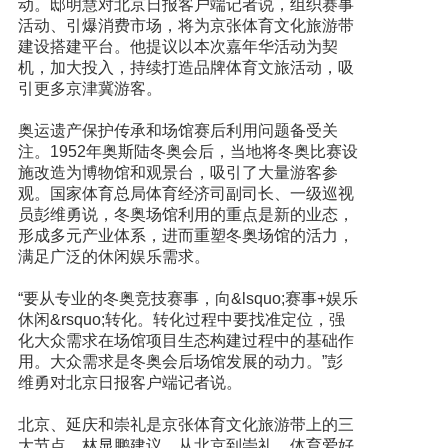
动。邸明慧对北京日报客户端记者说，组织赛事
活动、引爆消费市场，将为京张体育文化旅游带
建设搭建平台。他提议以本次嘉年华活动为契
机，加大投入，持续打造品牌体育文旅活动，吸
引更多京津冀游客。
奥运遗产保护传承和场馆赛后利用问题备受关
注。1952年奥斯陆冬奥会后，当地将冬奥比赛设
施改造为博物馆和观景台，吸引了大量游客参
观。国家体育总局体育经济司副司长、一级巡视
员彭维勇说，冬奥场馆利用的重点是新的业态，
形成多元产业体系，进而重塑冬奥场馆的活力，
满足广泛的休闲娱乐需求。
“要从专业的冬奥竞技赛事，向&lsquo;赛事+娱乐
休闲&rsquo;转化。转化过程中要找准定位，强
化大众需求在场馆项目生态构建过程中的基础作
用。大众需求是冬奥会后场馆发展的动力。”彭
维勇对北京日报客户端记者说。
北京、延庆和崇礼是京张体育文化旅游带上的三
大节点。林显鹏建议，从北京到崇礼，体育爱好