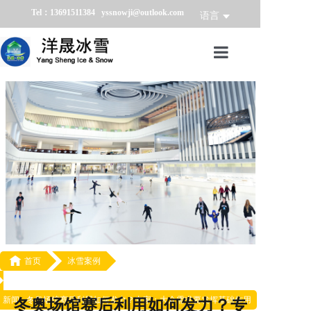
Tel：13691511384 yssnowji@outlook.com
语言
首页
冰雪产品
冰雪业务
冰雪案例
冰雪新闻
关于我们

首页
冰雪案例
新闻 -
冬奥场馆赛后利用如何发力？专家：大众需求要发挥基础作用
冬奥场馆赛后利用如何发力？专