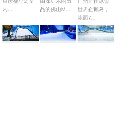
重庆福星岛室
由深圳乐的出
广州正佳冰雪
内...
品的佛山M...
世界企鹅岛，
冰面7...
广州室内冰
无锡融创茂
昆明室内冰
雪世界
冰雪世界
雪世界
广州热雪奇迹
无锡融创雪世
昆明室内冰雪
（融创雪世
界，建筑面积
世界是集冰雪
界）占地...
1.7...
文化展...
移动式真冰
冰雪实验室
冰雪摩擦实
场
验室
冰雪实验室/风
移动式真冰场/
该实验室由三
洞造雪系统